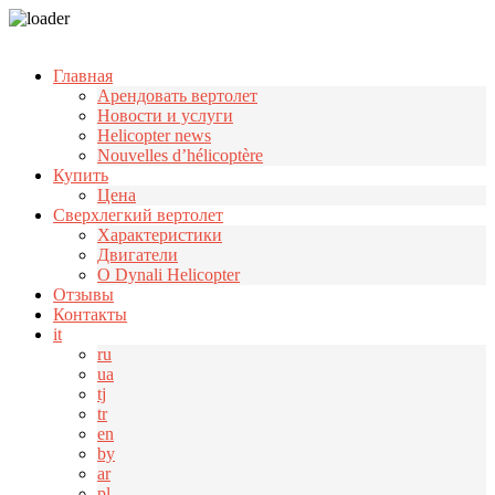
Узнать больше.
Хорошо, спасибо
Главная
Арендовать вертолет
Новости и услуги
Helicopter news
Nouvelles d’hélicoptère
Купить
Цена
Cверхлегкий вертолет
Характеристики
Двигатели
О Dynali Helicopter
Отзывы
Контакты
it
ru
ua
tj
tr
en
by
ar
pl