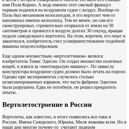
имя Поля Корню. А ведь именно этот смелый француз
первым поднялся на воздушном судне с воздух. Вообще-то
Поль был механиком велосипедов, и его вертолет чем-то
напоминал именно велосипед. Тем не менее, он сам его
сконструировал, стремительно оторвался от земли на 50
сантиметров и провисел в воздухе долгих 30 секунд, вращая
педали самодельного вертолета. На этом, впрочем, его опыт и
закончился, изобретатель счел усовершенствование подобной
машины нецелесообразным.
Еще одним неизвестным «вертолетчиком» являлся
изобретатель Томас Эдисон. Он создал множество полезных
вещей, и взялся за «винтокрылую машину». По замыслу
конструктора воздушное судно должно было летать на порохе.
Однако при экспериментах случилось столько
незапланированных взрывов, что часть фабрики Эдисона
была разрушена. Едва не погибнув, он решил прекратить
опыты.
Вертолетостроение в России
Вертолеты, как известно, в итоге появились все-таки в
России. Имена Сикорского, Юрьева, Миля знакомы всем. Но в
наши дни многие почему-то считают лидером