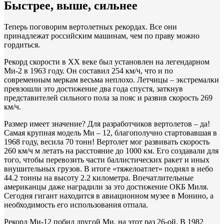
Быстрее, выше, сильнее
Теперь поговорим вертолетных рекордах. Все они
принадлежат российским машинам, чем по праву можно
гордиться.
Рекорд скорости в ХХ веке был установлен на легендарном
Ми-2 в 1963 году. Он составил 254 км/ч, что и по
современным меркам весьма неплохо. Летчицы – экстремалки
превзошли это достижение два года спустя, заткнув
представителей сильного пола за пояс и развив скорость 269
км/ч.
Размер имеет значение? Для разработчиков вертолетов – да!
Самая крупная модель Ми – 12, благополучно стартовавшая в
1968 году, весила 70 тонн! Вертолет мог развивать скорость
260 км/ч м летать на расстояние до 1000 км. Его создавали для
того, чтобы перевозить части баллистических ракет и иных
внушительных грузов. В итоге «тяжелоатлет» поднял в небо
44.2 тонны на высоту 2.2 километра. Впечатлительные
американцы даже наградили за это достижение ОКБ Миля.
Сегодня гигант находится в авиационном музее в Монино, а
необходимость его использования отпала.
Рекорд Ми-12 побил другой Ми, на этот раз 26-ой. В 1982