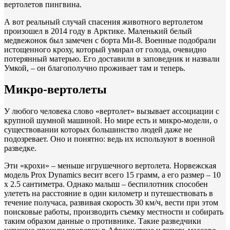
вертолетов пингвина.
А вот реальный случай спасения животного вертолетом
произошел в 2014 году в Арктике. Маленький белый
медвежонок был замечен с борта Ми-8. Военные подобрали
истощенного кроху, который умирал от голода, очевидно
потерянный матерью. Его доставили в заповедник и назвали
Умкой, – он благополучно проживает там и теперь.
Микро-вертолеты
У любого человека слово «вертолет» вызывает ассоциации с
крупной шумной машиной. Но мире есть и микро-модели, о
существовании которых большинство людей даже не
подозревает. Оно и понятно: ведь их используют в военной
разведке.
Эти «крохи» – меньше игрушечного вертолета. Норвежская
модель Prox Dynamics весит всего 15 грамм, а его размер – 10
х 2.5 сантиметра. Однако малыш – беспилотник способен
улететь на расстояние в один километр и путешествовать в
течение получаса, развивая скорость 30 км/ч, вести при этом
поисковые работы, производить съемку местности и собирать
таким образом данные о противнике. Такие разведчики