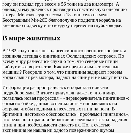
году он поднял груз весом в 56 тонн на два километра. А
однажды ему довелось производить спасательную операцию
катера. Морское судно весом в 18 тонн село на мель.
Бесстрашный Ми-26Е благополучно подцепил корабль на
внешнюю подвеску и по воздуху перенес на глубоководье.
В мире животных
В 1982 году после англо-аргентинского военного конфликта
возникла легенда о пингвинах Фолклендских островов. По
всему миру разнеслись слухи о том, что северные птицы
гибнут из-за вертолетов. Как же вредили им летательные
машины? Говорили о том, что пингвины задирают головы,
когда слышат рев мотора, падают на спину и не могут встать.
Информация распространялась и обрастала новыми
подробностями. В итоге придумали даже то, что в мире
появилась новая профессия – «переворачиватель пингвинов»:
согласно байке данные «специалисты» направлялись на
острова, чтобы поднимать несчастных птиц на ноги. В
Британии настолько обеспокоились «проблемой пингвинов»,
что реально отправили биологов исследовать факты падения
птиц и при необходимости спасать их. Но, к счастью,
экспедиция не нашла ни одного поверженного шумом