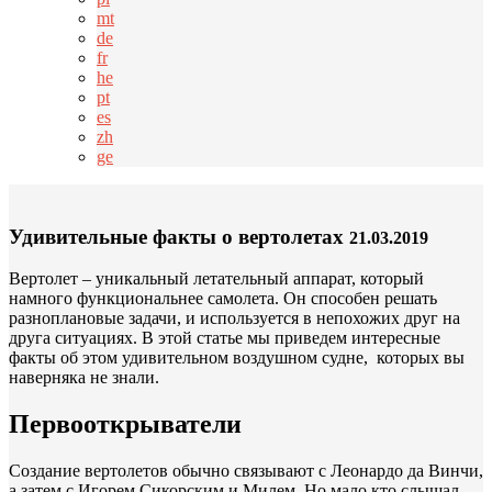
mt
de
fr
he
pt
es
zh
ge
Удивительные факты о вертолетах
21.03.2019
Вертолет – уникальный летательный аппарат, который
намного функциональнее самолета. Он способен решать
разноплановые задачи, и используется в непохожих друг на
друга ситуациях. В этой статье мы приведем интересные
факты об этом удивительном воздушном судне, которых вы
наверняка не знали.
Первооткрыватели
Создание вертолетов обычно связывают с Леонардо да Винчи,
а затем с Игорем Сикорским и Милем. Но мало кто слышал