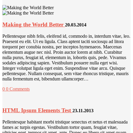
Making the World Better
20.03.2014
Pellentesque nibh felis, eleifend id, commodo in, interdum vitae, leo.
Praesent eu elit. Ut eu ligula. Class aptent taciti sociosqu ad litora
torquent per conubia nostra, per inceptos hymenaeos. Maecenas
elementum augue nec nisl. Proin auctor lorem at nibh. Curabitur
nulla purus, feugiat id, elementum in, lobortis quis, pede. Vivamus
sodales adipiscing sapien. Vestibulum posuere nulla eget wisi.
Integer volutpat ligula eget enim. Suspendisse vitae arcu. Quisque
pellentesque. Nullam consequat, sem vitae rhoncus tristique, mauris
nulla fermentum est, bibendum ullamcorper…
0
0 Comments
HTML Ipsum Elements Test
23.11.2013
Pellentesque habitant morbi tristique senectus et netus et malesuada
fames ac turpis egestas. Vestibulum tortor quam, feugiat vitae,
ultricies eget, tempor sit amet, ante. Donec eu libero sit amet quam