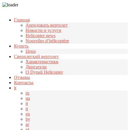
Узнать больше.
Хорошо, спасибо
Главная
Арендовать вертолет
Новости и услуги
Helicopter news
Nouvelles d’hélicoptère
Купить
Цена
Cверхлегкий вертолет
Характеристики
Двигатели
О Dynali Helicopter
Отзывы
Контакты
it
ru
ua
tj
tr
en
by
ar
pl