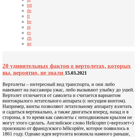
mt
de
fr
he
pt
es
zh
ge
20 удивительных фактов о вертолетах, которых
вы, вероятно, не знали
15.03.2021
Вертолеты – интересный вид транспорта, и они либо
навевают на пассажира ужас, либо вызывают улыбку до ушей.
Вертолет отличается от самолета и считается вариантом
винтокрылого летательного аппарата (с несущим винтом).
Например, винты позволяют летательному аппарату взлетать
и садиться вертикально, а также двигаться вперед, назад и в
стороны, в то время как самолеты с неподвижным крылом не
могут этого сделать. Английское слово Helicopter («вертолет»)
произошло от французского hélicoptère, которое появилось в
1861 году. Однако идея вертолета возникла намного раньше,