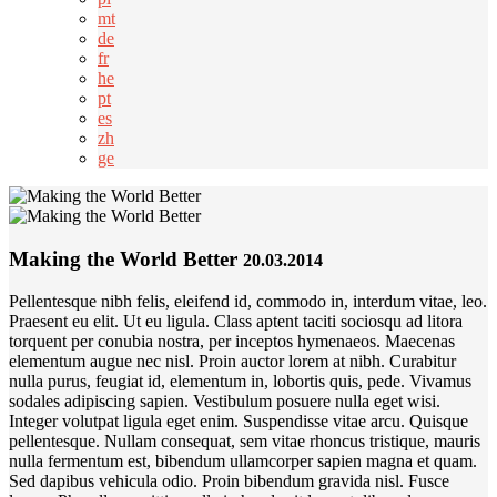
mt
de
fr
he
pt
es
zh
ge
Making the World Better
20.03.2014
Pellentesque nibh felis, eleifend id, commodo in, interdum vitae, leo.
Praesent eu elit. Ut eu ligula. Class aptent taciti sociosqu ad litora
torquent per conubia nostra, per inceptos hymenaeos. Maecenas
elementum augue nec nisl. Proin auctor lorem at nibh. Curabitur
nulla purus, feugiat id, elementum in, lobortis quis, pede. Vivamus
sodales adipiscing sapien. Vestibulum posuere nulla eget wisi.
Integer volutpat ligula eget enim. Suspendisse vitae arcu. Quisque
pellentesque. Nullam consequat, sem vitae rhoncus tristique, mauris
nulla fermentum est, bibendum ullamcorper sapien magna et quam.
Sed dapibus vehicula odio. Proin bibendum gravida nisl. Fusce