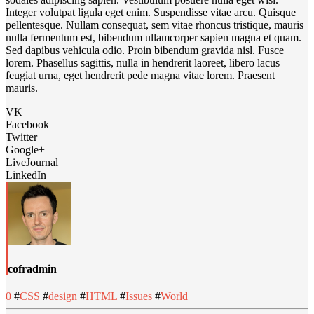
Integer volutpat ligula eget enim. Suspendisse vitae arcu. Quisque
pellentesque. Nullam consequat, sem vitae rhoncus tristique, mauris
nulla fermentum est, bibendum ullamcorper sapien magna et quam.
Sed dapibus vehicula odio. Proin bibendum gravida nisl. Fusce
lorem. Phasellus sagittis, nulla in hendrerit laoreet, libero lacus
feugiat urna, eget hendrerit pede magna vitae lorem. Praesent
mauris.
VK
Facebook
Twitter
Google+
LiveJournal
LinkedIn
cofradmin
0
#
CSS
#
design
#
HTML
#
Issues
#
World