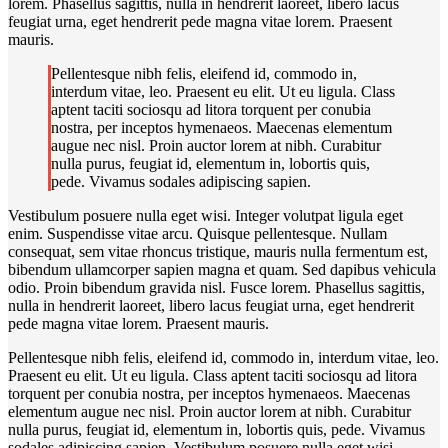
lorem. Phasellus sagittis, nulla in hendrerit laoreet, libero lacus
feugiat urna, eget hendrerit pede magna vitae lorem. Praesent
mauris.
Pellentesque nibh felis, eleifend id, commodo in,
interdum vitae, leo. Praesent eu elit. Ut eu ligula. Class
aptent taciti sociosqu ad litora torquent per conubia
nostra, per inceptos hymenaeos. Maecenas elementum
augue nec nisl. Proin auctor lorem at nibh. Curabitur
nulla purus, feugiat id, elementum in, lobortis quis,
pede. Vivamus sodales adipiscing sapien.
Vestibulum posuere nulla eget wisi. Integer volutpat ligula eget
enim. Suspendisse vitae arcu. Quisque pellentesque. Nullam
consequat, sem vitae rhoncus tristique, mauris nulla fermentum est,
bibendum ullamcorper sapien magna et quam. Sed dapibus vehicula
odio. Proin bibendum gravida nisl. Fusce lorem. Phasellus sagittis,
nulla in hendrerit laoreet, libero lacus feugiat urna, eget hendrerit
pede magna vitae lorem. Praesent mauris.
Pellentesque nibh felis, eleifend id, commodo in, interdum vitae, leo.
Praesent eu elit. Ut eu ligula. Class aptent taciti sociosqu ad litora
torquent per conubia nostra, per inceptos hymenaeos. Maecenas
elementum augue nec nisl. Proin auctor lorem at nibh. Curabitur
nulla purus, feugiat id, elementum in, lobortis quis, pede. Vivamus
sodales adipiscing sapien. Vestibulum posuere nulla eget wisi.