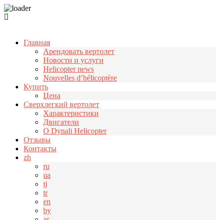
Узнать больше.
Хорошо, спасибо
Главная
Арендовать вертолет
Новости и услуги
Helicopter news
Nouvelles d’hélicoptère
Купить
Цена
Cверхлегкий вертолет
Характеристики
Двигатели
О Dynali Helicopter
Отзывы
Контакты
zh
ru
ua
tj
tr
en
by
ar