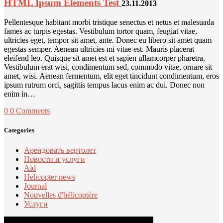
HTML Ipsum Elements Test
23.11.2013
Pellentesque habitant morbi tristique senectus et netus et malesuada
fames ac turpis egestas. Vestibulum tortor quam, feugiat vitae,
ultricies eget, tempor sit amet, ante. Donec eu libero sit amet quam
egestas semper. Aenean ultricies mi vitae est. Mauris placerat
eleifend leo. Quisque sit amet est et sapien ullamcorper pharetra.
Vestibulum erat wisi, condimentum sed, commodo vitae, ornare sit
amet, wisi. Aenean fermentum, elit eget tincidunt condimentum, eros
ipsum rutrum orci, sagittis tempus lacus enim ac dui. Donec non
enim in…
0
0 Comments
Categories
Арендовать вертолет
Новости и услуги
Aid
Helicopter news
Journal
Nouvelles d'hélicoptère
Услуги