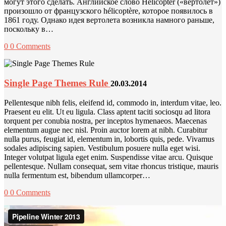
могут этого сделать. Английское слово Helicopter («вертолет»)
произошло от французского hélicoptère, которое появилось в
1861 году. Однако идея вертолета возникла намного раньше,
поскольку в…
0
0 Comments
Single Page Themes Rule
20.03.2014
Pellentesque nibh felis, eleifend id, commodo in, interdum vitae, leo.
Praesent eu elit. Ut eu ligula. Class aptent taciti sociosqu ad litora
torquent per conubia nostra, per inceptos hymenaeos. Maecenas
elementum augue nec nisl. Proin auctor lorem at nibh. Curabitur
nulla purus, feugiat id, elementum in, lobortis quis, pede. Vivamus
sodales adipiscing sapien. Vestibulum posuere nulla eget wisi.
Integer volutpat ligula eget enim. Suspendisse vitae arcu. Quisque
pellentesque. Nullam consequat, sem vitae rhoncus tristique, mauris
nulla fermentum est, bibendum ullamcorper…
0
0 Comments