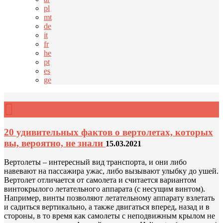
pl
mt
de
it
fr
he
pt
es
ge
20 удивительных фактов о вертолетах, которых
вы, вероятно, не знали
15.03.2021
Вертолеты – интересный вид транспорта, и они либо
навевают на пассажира ужас, либо вызывают улыбку до ушей.
Вертолет отличается от самолета и считается вариантом
винтокрылого летательного аппарата (с несущим винтом).
Например, винты позволяют летательному аппарату взлетать
и садиться вертикально, а также двигаться вперед, назад и в
стороны, в то время как самолеты с неподвижным крылом не