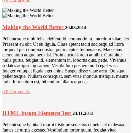
0
0 Comments
Making the World Better
20.03.2014
Pellentesque nibh felis, eleifend id, commodo in, interdum vitae, leo.
Praesent eu elit. Ut eu ligula. Class aptent taciti sociosqu ad litora
torquent per conubia nostra, per inceptos hymenaeos. Maecenas
elementum augue nec nisl. Proin auctor lorem at nibh. Curabitur
nulla purus, feugiat id, elementum in, lobortis quis, pede. Vivamus
sodales adipiscing sapien. Vestibulum posuere nulla eget wisi.
Integer volutpat ligula eget enim. Suspendisse vitae arcu. Quisque
pellentesque. Nullam consequat, sem vitae rhoncus tristique, mauris
nulla fermentum est, bibendum ullamcorper…
0
0 Comments
HTML Ipsum Elements Test
23.11.2013
Pellentesque habitant morbi tristique senectus et netus et malesuada
fames ac turpis egestas. Vestibulum tortor quam, feugiat vitae,