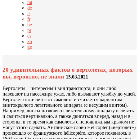
mt
de
it
fr
he
pt
es
zh
ge
20 удивительных фактов о вертолетах, которых
вы, вероятно, не знали
15.03.2021
Вертолеты – интересный вид транспорта, и они либо
навевают на пассажира ужас, либо вызывают улыбку до ушей.
Вертолет отличается от самолета и считается вариантом
винтокрылого летательного аппарата (с несущим винтом).
Например, винты позволяют летательному аппарату взлетать
и садиться вертикально, а также двигаться вперед, назад и в
стороны, в то время как самолеты с неподвижным крылом не
могут этого сделать. Английское слово Helicopter («вертолет»)
произошло от французского hélicoptère, которое появилось в
1861 году. Однако идея вертолета возникла намного раньше,