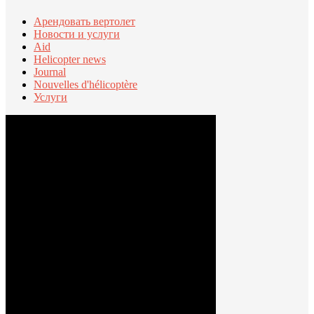
Арендовать вертолет
Новости и услуги
Aid
Helicopter news
Journal
Nouvelles d'hélicoptère
Услуги