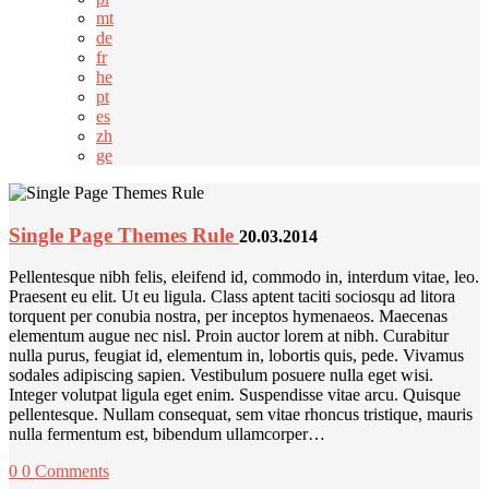
mt
de
fr
he
pt
es
zh
ge
Single Page Themes Rule
20.03.2014
Pellentesque nibh felis, eleifend id, commodo in, interdum vitae, leo.
Praesent eu elit. Ut eu ligula. Class aptent taciti sociosqu ad litora
torquent per conubia nostra, per inceptos hymenaeos. Maecenas
elementum augue nec nisl. Proin auctor lorem at nibh. Curabitur
nulla purus, feugiat id, elementum in, lobortis quis, pede. Vivamus
sodales adipiscing sapien. Vestibulum posuere nulla eget wisi.
Integer volutpat ligula eget enim. Suspendisse vitae arcu. Quisque
pellentesque. Nullam consequat, sem vitae rhoncus tristique, mauris
nulla fermentum est, bibendum ullamcorper…
0
0 Comments