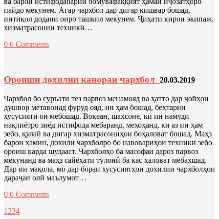
ва барои истифодабарии бомувафаққият ҳамаи иҷозатҳоро
пайдо мекунем. Агар чархбол дар дигар кишвар бошад,
интиқол додани онро ташкил мекунем. Ҷиҳати кирои экипаж,
хизматрасонии техникӣ…
0
0 Comments
Ороиши дохилии канораи чархбол
20.03.2019
Чархбол бо суръати тез парвоз менамояд ва ҳатто дар ҷойҳои
душвор метавонад фуруд ояд, ин ҳам бошад, беҳтарин
хусусияти он мебошад. Воқеан, шахсоне, ки ин намуди
нақлиётро зиёд истифода мебаранд, мехоҳанд, ки аз ин ҳам
зебо, қулай ва дигар хизматрасониҳои боҳаловат бошад. Маҳз
барои ҳамин, дохили чархболро бо навовариҳои техникӣ зебо
ороиш карда шудааст. Чархболҳо ба масофаи дароз парвоз
мекунанд ва маҳз сайёҳати тӯлонӣ ба кас ҳаловат мебахшад.
Дар ин мақола, мо дар бораи хусусиятҳои дохилии чархболҳои
дараҷаи олӣ маълумот…
0
0 Comments
1
2
3
4