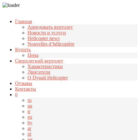
Узнать больше.
Хорошо, спасибо
Главная
Арендовать вертолет
Новости и услуги
Helicopter news
Nouvelles d’hélicoptère
Купить
Цена
Cверхлегкий вертолет
Характеристики
Двигатели
О Dynali Helicopter
Отзывы
Контакты
tj
ru
ua
tr
en
by
ar
pl
mt