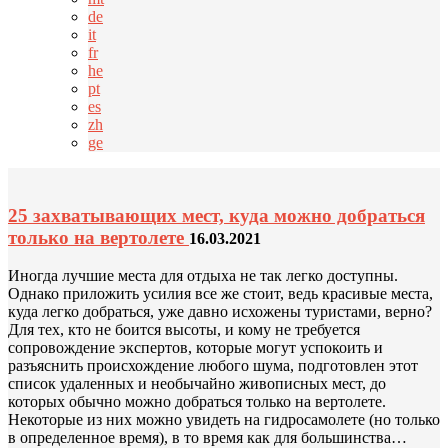
de
it
fr
he
pt
es
zh
ge
25 захватывающих мест, куда можно добраться
только на вертолете
16.03.2021
Иногда лучшие места для отдыха не так легко доступны.
Однако приложить усилия все же стоит, ведь красивые места,
куда легко добраться, уже давно исхожены туристами, верно?
Для тех, кто не боится высоты, и кому не требуется
сопровождение экспертов, которые могут успокоить и
разъяснить происхождение любого шума, подготовлен этот
список удаленных и необычайно живописных мест, до
которых обычно можно добраться только на вертолете.
Некоторые из них можно увидеть на гидросамолете (но только
в определенное время), в то время как для большинства…