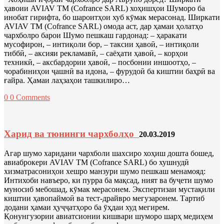
ҳавоии AVIAV TM (Cofrance SARL) хоҳишҳои Шуморо ба
инобат гирифта, бо шароитҳои хуб кӯмак мерасонад. Ширкати
AVIAV TM (Cofrance SARL) омода аст, дар ҳамаи ҳолатҳо
чархболро барои Шумо пешкаш гардонад: – ҳаракати
мусофирон, – интиқоли бор, – таксии ҳавоӣ, – интиқоли
тиббӣ, – аксияи рекламавӣ, – саёҳати ҳавоӣ, – корҳои
техникӣ, – аксбардории ҳавоӣ, – посбонии иншоотҳо, –
чорабиниҳои ҷашнӣ ва идона, – фурудоӣ ба киштии баҳрӣ ва
ғайра. Ҳамаи лаҳзаҳои ташкилиро…
0
0 Comments
Харид ва тюнинги чархболҳо
20.03.2019
Агар шумо харидани чархболи шахсиро хоҳиш дошта бошед,
авиаброкери AVIAV TM (Cofrance SARL) бо хушнудӣ
хизматрасониҳои хешро манзури шумо пешкаш менамояд:
Интихоби навъеро, ки пурра ба мақсад, ният ва буҷети шумо
муносиб мебошад, кӯмак мерасонем. Экспертизаи мустақили
киштии ҳавопаймоӣ ва тест-драйвро мегузаронем. Тартиб
додани ҳамаи ҳуҷҷатҳоро ба ӯҳдаи худ мегирем.
Қонунгузории авиатсионии кишвари шуморо шарҳ медиҳем