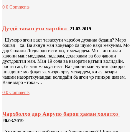
0
0 Comments
Дуздӣ тавассути чархбол
21.03.2019
Шуморо ягон вақт тавассути чархбол дуздида буданд? Маро
бошад – ҳа! Ва акнун ман воқеъаро ба шумо нақл мекунам. Мо
дар Соҳили Лоҷвардӣ истироҳат мекардем. Мо – ин оилаи
калони ман: модарам, падарам, додаракам ва боз ҷавони
дӯстдоштаи ман. Ман 19 сола ва назорати қатъии волидайн,
рости гап, ба ман маъқул нест. Ва ҷавони ман чунин фикрро
низ дошт: мо фақат як чизро орзу мекардем, ки аз назари
чашми назораткунандаи волидайн ба ягон ҷо пинҳон шавем.
Вале маро «тоқа»…
0
0 Comments
Чархболҳо дар Аврупо барои ҳамаи ҳолатҳо
20.03.2019
Хоҳиши иҷораи чархболро дар Аврупо доред? Ширкати