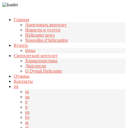
Узнать больше.
Хорошо, спасибо
Главная
Арендовать вертолет
Новости и услуги
Helicopter news
Nouvelles d’hélicoptère
Купить
Цена
Cверхлегкий вертолет
Характеристики
Двигатели
О Dynali Helicopter
Отзывы
Контакты
mt
ru
ua
tj
tr
en
by
ar
pl