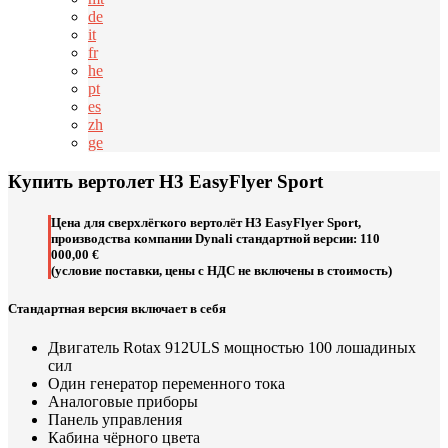
de
it
fr
he
pt
es
zh
ge
Купить вертолет H3 EasyFlyer Sport
Цена для сверхлёгкого вертолёт H3 EasyFlyer Sport,
производства компании Dynali стандартной версии: 110
000,00 €
(условие поставки, цены с НДС не включены в стоимость)
Стандартная версия включает в себя
Двигатель Rotax 912ULS мощностью 100 лошадиных
сил
Один генератор переменного тока
Аналоговые приборы
Панель управления
Кабина чёрного цвета