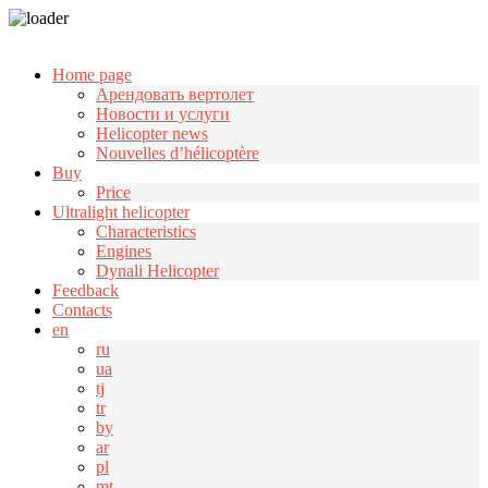
Узнать больше.
Хорошо, спасибо
Home page
Арендовать вертолет
Новости и услуги
Helicopter news
Nouvelles d’hélicoptère
Buy
Price
Ultralight helicopter
Characteristics
Engines
Dynali Helicopter
Feedback
Contacts
en
ru
ua
tj
tr
by
ar
pl
mt