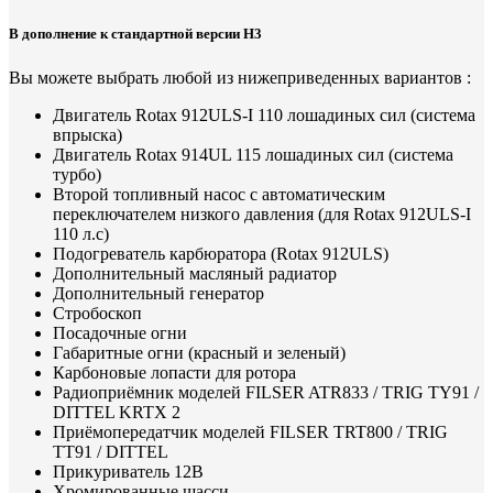
В дополнение к стандартной версии H3
Вы можете выбрать любой из нижеприведенных вариантов :
Двигатель Rotax 912ULS-I 110 лошадиных сил (система
впрыска)
Двигатель Rotax 914UL 115 лошадиных сил (система
турбо)
Второй топливный насос с автоматическим
переключателем низкого давления (для Rotax 912ULS-I
110 л.с)
Подогреватель карбюратора (Rotax 912ULS)
Дополнительный масляный радиатор
Дополнительный генератор
Стробоскоп
Посадочные огни
Габаритные огни (красный и зеленый)
Карбоновые лопасти для ротора
Радиоприёмник моделей FILSER ATR833 / TRIG TY91 /
DITTEL KRTX 2
Приёмопередатчик моделей FILSER TRT800 / TRIG
TT91 / DITTEL
Прикуриватель 12В
Хромированные шасси