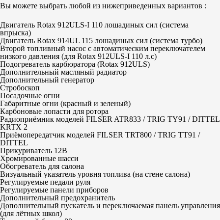
Вы можете выбрать любой из нижеприведенных вариантов :
Двигатель Rotax 912ULS-I 110 лошадиных сил (система
впрыска)
Двигатель Rotax 914UL 115 лошадиных сил (система турбо)
Второй топливный насос с автоматическим переключателем
низкого давления (для Rotax 912ULS-I 110 л.с)
Подогреватель карбюратора (Rotax 912ULS)
Дополнительный масляный радиатор
Дополнительный генератор
Стробоскоп
Посадочные огни
Габаритные огни (красный и зеленый)
Карбоновые лопасти для ротора
Радиоприёмник моделей FILSER ATR833 / TRIG TY91 / DITTEL
KRTX 2
Приёмопередатчик моделей FILSER TRT800 / TRIG TT91 /
DITTEL
Прикуриватель 12В
Хромированные шасси
Обогреватель для салона
Визуальный указатель уровня топлива (на стене салона)
Регулируемые педали руля
Регулируемые панели приборов
Дополнительный предохранитель
Дополнительный пускатель и переключаемая панель управления
(для лётных школ)