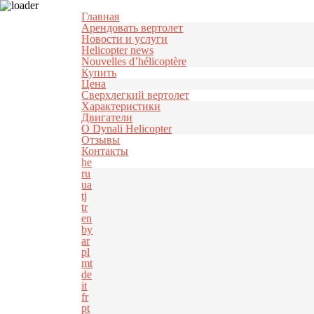
Узнать больше.
Хорошо, спасибо
Главная
Арендовать вертолет
Новости и услуги
Helicopter news
Nouvelles d’hélicoptère
Купить
Цена
Cверхлегкий вертолет
Характеристики
Двигатели
О Dynali Helicopter
Отзывы
Контакты
he
ru
ua
tj
tr
en
by
ar
pl
mt
de
it
fr
pt