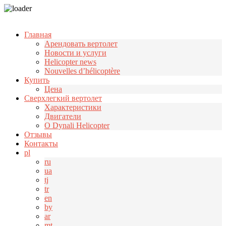
Узнать больше.
Хорошо, спасибо
Главная
Арендовать вертолет
Новости и услуги
Helicopter news
Nouvelles d’hélicoptère
Купить
Цена
Cверхлегкий вертолет
Характеристики
Двигатели
О Dynali Helicopter
Отзывы
Контакты
pl
ru
ua
tj
tr
en
by
ar
mt