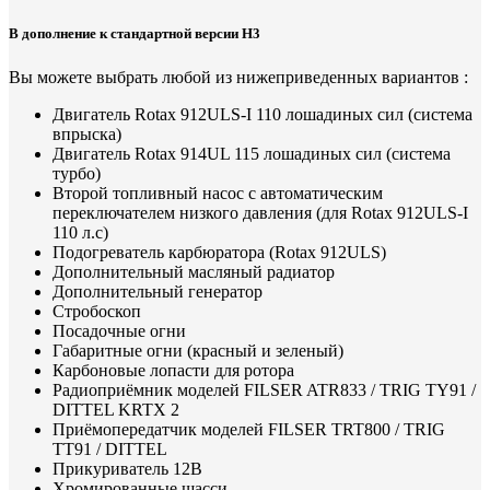
В дополнение к стандартной версии H3
Вы можете выбрать любой из нижеприведенных вариантов :
Двигатель Rotax 912ULS-I 110 лошадиных сил (система
впрыска)
Двигатель Rotax 914UL 115 лошадиных сил (система
турбо)
Второй топливный насос с автоматическим
переключателем низкого давления (для Rotax 912ULS-I
110 л.с)
Подогреватель карбюратора (Rotax 912ULS)
Дополнительный масляный радиатор
Дополнительный генератор
Стробоскоп
Посадочные огни
Габаритные огни (красный и зеленый)
Карбоновые лопасти для ротора
Радиоприёмник моделей FILSER ATR833 / TRIG TY91 /
DITTEL KRTX 2
Приёмопередатчик моделей FILSER TRT800 / TRIG
TT91 / DITTEL
Прикуриватель 12В
Хромированные шасси