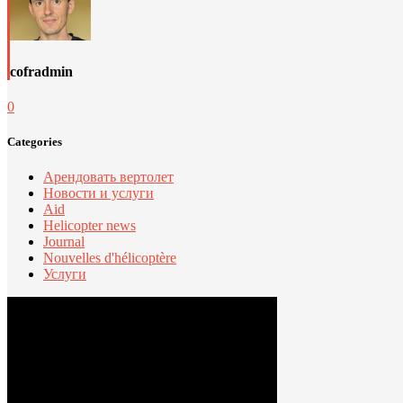
cofradmin
0
Categories
Арендовать вертолет
Новости и услуги
Aid
Helicopter news
Journal
Nouvelles d'hélicoptère
Услуги