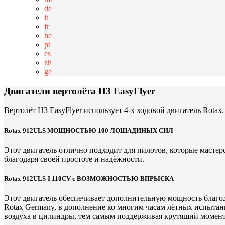
de
it
fr
he
pt
es
zh
ge
Двигатели вертолёта H3 EasyFlyer
Вертолёт H3 EasyFlyer использует 4-х ходовой двигатель Rota
Rotax 912ULS МОЩНОСТЬЮ 100 ЛОШАДИНЫХ СИЛ
Этот двигатель отлично подходит для пилотов, которые масте
благодаря своей простоте и надёжности.
Rotax 912ULS-I 110CV с ВОЗМОЖНОСТЬЮ ВПРЫСКА
Этот двигатель обеспечивает дополнительную мощность благо
Rotax Germany, в дополнение ко многим часам лётных испытан
воздуха в цилиндры, тем самым поддерживая крутящий момент н