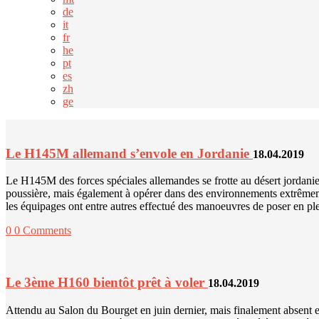
de
it
fr
he
pt
es
zh
ge
Le H145M allemand s’envole en Jordanie
18.04.2019
Le H145M des forces spéciales allemandes se frotte au désert jordani
poussière, mais également à opérer dans des environnements extrêmement
les équipages ont entre autres effectué des manoeuvres de poser en p
0
0 Comments
Le 3ème H160 bientôt prêt à voler
18.04.2019
Attendu au Salon du Bourget en juin dernier, mais finalement absent e