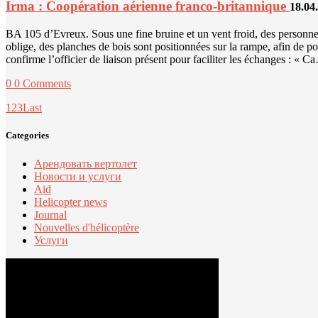
Irma : Coopération aérienne franco-britannique
18.04
BA 105 d’Evreux. Sous une fine bruine et un vent froid, des personnels
oblige, des planches de bois sont positionnées sur la rampe, afin de 
confirme l’officier de liaison présent pour faciliter les échanges : « C
0
0 Comments
1
2
3
Last
Categories
Арендовать вертолет
Новости и услуги
Aid
Helicopter news
Journal
Nouvelles d'hélicoptère
Услуги