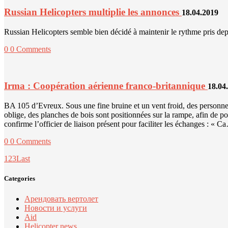
Russian Helicopters multiplie les annonces
18.04.2019
Russian Helicopters semble bien décidé à maintenir le rythme pris dep
0
0 Comments
Irma : Coopération aérienne franco-britannique
18.04
BA 105 d’Evreux. Sous une fine bruine et un vent froid, des personnels
oblige, des planches de bois sont positionnées sur la rampe, afin de 
confirme l’officier de liaison présent pour faciliter les échanges : « C
0
0 Comments
1
2
3
Last
Categories
Арендовать вертолет
Новости и услуги
Aid
Helicopter news