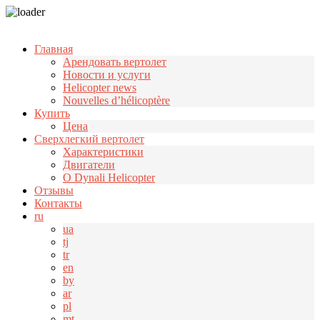
Узнать больше.
Хорошо, спасибо
Главная
Арендовать вертолет
Новости и услуги
Helicopter news
Nouvelles d’hélicoptère
Купить
Цена
Cверхлегкий вертолет
Характеристики
Двигатели
О Dynali Helicopter
Отзывы
Контакты
ru
ua
tj
tr
en
by
ar
pl
mt