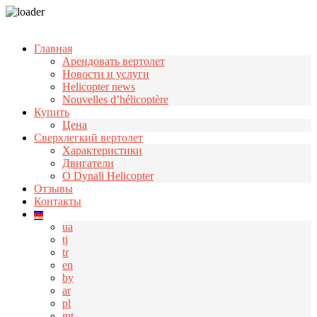
Узнать больше.
Хорошо, спасибо
Главная
Арендовать вертолет
Новости и услуги
Helicopter news
Nouvelles d’hélicoptère
Купить
Цена
Cверхлегкий вертолет
Характеристики
Двигатели
О Dynali Helicopter
Отзывы
Контакты
ru
ua
tj
tr
en
by
ar
pl
mt