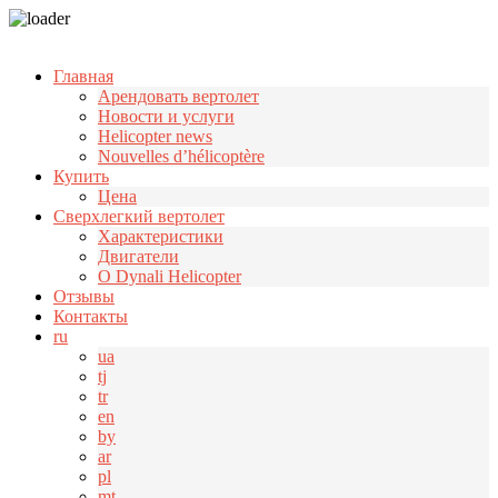
Узнать больше.
Хорошо, спасибо
Главная
Арендовать вертолет
Новости и услуги
Helicopter news
Nouvelles d’hélicoptère
Купить
Цена
Cверхлегкий вертолет
Характеристики
Двигатели
О Dynali Helicopter
Отзывы
Контакты
ru
ua
tj
tr
en
by
ar
pl
mt