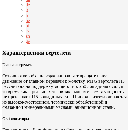
de
it
fr
he
pt
es
zh
ge
Характеристики вертолета
Главная передача
Основная коробка передач направляет вращательное
движение от главной передачи к молотку. MTG вертолёта H3
рассчитана на поддержку мощности в 250 лошадиных сил, в
то время как в реальных условиях выдерживаемая мощность
не превышает 115 лошадиных сил. Приводы изготавливаются
из высококачественной, термически обработанной и
смазанной минеральными маслами, авиационной стали.
Стабилизаторы
Горизонтальный стабилизатор обеспечивает превосходную