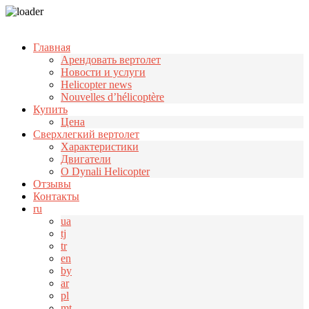
Узнать больше.
Хорошо, спасибо
Главная
Арендовать вертолет
Новости и услуги
Helicopter news
Nouvelles d’hélicoptère
Купить
Цена
Cверхлегкий вертолет
Характеристики
Двигатели
О Dynali Helicopter
Отзывы
Контакты
ru
ua
tj
tr
en
by
ar
pl
mt