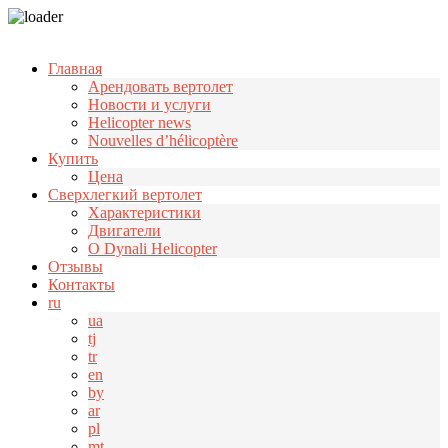
Узнать больше.
Хорошо, спасибо
Главная
Арендовать вертолет
Новости и услуги
Helicopter news
Nouvelles d’hélicoptère
Купить
Цена
Cверхлегкий вертолет
Характеристики
Двигатели
О Dynali Helicopter
Отзывы
Контакты
ru
ua
tj
tr
en
by
ar
pl
mt