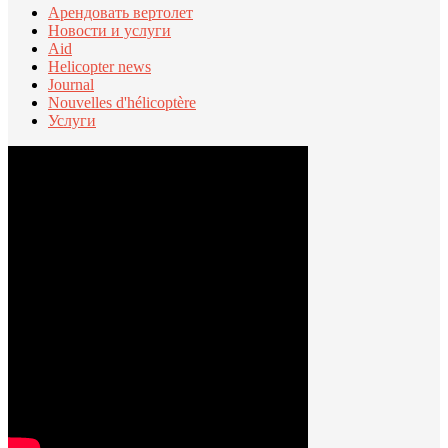
Арендовать вертолет
Новости и услуги
Aid
Helicopter news
Journal
Nouvelles d'hélicoptère
Услуги