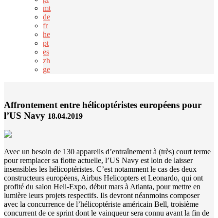
mt
de
fr
he
pt
es
zh
ge
Affrontement entre hélicoptéristes européens pour
l’US Navy
18.04.2019
Avec un besoin de 130 appareils d’entraînement à (très) court terme
pour remplacer sa flotte actuelle, l’US Navy est loin de laisser
insensibles les hélicoptéristes. C’est notamment le cas des deux
constructeurs européens, Airbus Helicopters et Leonardo, qui ont
profité du salon Heli-Expo, début mars à Atlanta, pour mettre en
lumière leurs projets respectifs. Ils devront néanmoins composer
avec la concurrence de l’hélicoptériste américain Bell, troisième
concurrent de ce sprint dont le vainqueur sera connu avant la fin de