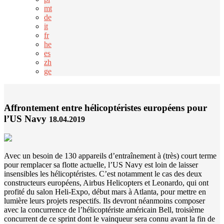
mt
de
it
fr
he
es
zh
ge
Affrontement entre hélicoptéristes européens pour
l’US Navy
18.04.2019
Avec un besoin de 130 appareils d’entraînement à (très) court terme
pour remplacer sa flotte actuelle, l’US Navy est loin de laisser
insensibles les hélicoptéristes. C’est notamment le cas des deux
constructeurs européens, Airbus Helicopters et Leonardo, qui ont
profité du salon Heli-Expo, début mars à Atlanta, pour mettre en
lumière leurs projets respectifs. Ils devront néanmoins composer
avec la concurrence de l’hélicoptériste américain Bell, troisième
concurrent de ce sprint dont le vainqueur sera connu avant la fin de