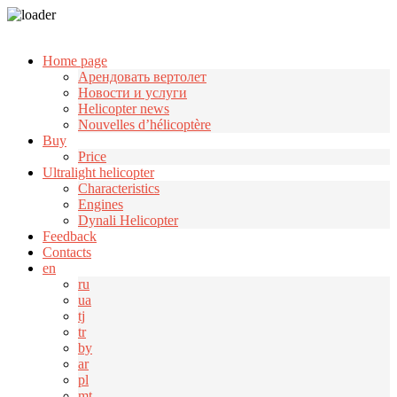
Узнать больше.
Хорошо, спасибо
Home page
Арендовать вертолет
Новости и услуги
Helicopter news
Nouvelles d’hélicoptère
Buy
Price
Ultralight helicopter
Characteristics
Engines
Dynali Helicopter
Feedback
Contacts
en
ru
ua
tj
tr
by
ar
pl
mt