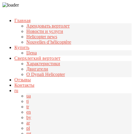
Узнать больше.
Хорошо, спасибо
Главная
Арендовать вертолет
Новости и услуги
Helicopter news
Nouvelles d’hélicoptère
Купить
Цена
Cверхлегкий вертолет
Характеристики
Двигатели
О Dynali Helicopter
Отзывы
Контакты
ru
ua
tj
tr
en
by
ar
pl
mt