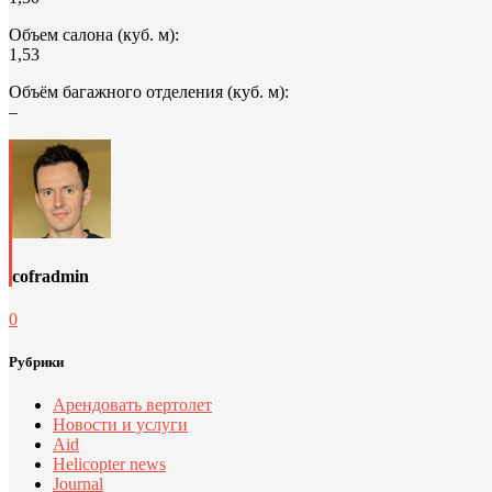
Объем салона (куб. м):
1,53
Объём багажного отделения (куб. м):
–
cofradmin
0
Рубрики
Арендовать вертолет
Новости и услуги
Aid
Helicopter news
Journal