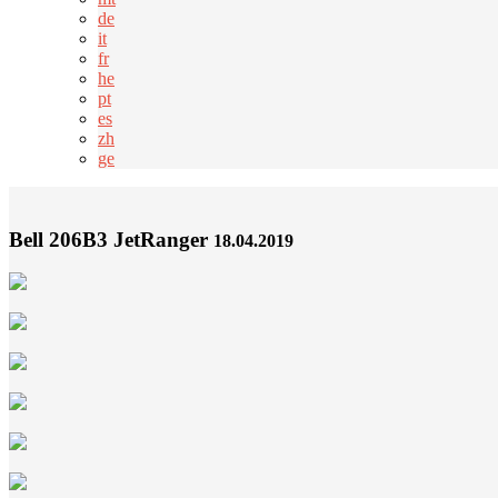
de
it
fr
he
pt
es
zh
ge
Bell 206B3 JetRanger
18.04.2019