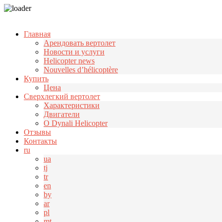
Узнать больше.
Хорошо, спасибо
Главная
Арендовать вертолет
Новости и услуги
Helicopter news
Nouvelles d’hélicoptère
Купить
Цена
Cверхлегкий вертолет
Характеристики
Двигатели
О Dynali Helicopter
Отзывы
Контакты
ru
ua
tj
tr
en
by
ar
pl
mt