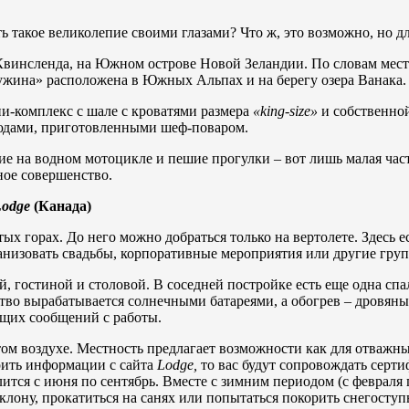
ь такое великолепие своими глазами? Что ж, это возможно, но д
Квинсленда, на Южном острове Новой Зеландии. По словам мест
ужина» расположена в Южных Альпах и на берегу озера Ванака.
-комплекс с шале с кроватями размера
«
king-
size»
и собственно
людами, приготовленными шеф-поваром.
е на водном мотоцикле и пешие прогулки – вот лишь малая час
ное совершенство.
Lodge
(Канада)
х горах. До него можно добраться только на вертолете. Здесь 
низовать свадьбы, корпоративные мероприятия или другие груп
ей, гостиной и столовой. В соседней постройке есть еще одна с
ство вырабатывается солнечными батареями, а обогрев – дровян
ющих сообщений с работы.
ом воздухе. Местность предлагает возможности как для отважны
рить информации с сайта
Lodge,
то вас будут сопровождать серт
лится с июня по сентябрь. Вместе с зимним периодом (с февраля
клону, прокатиться на санях или попытаться покорить снегоступ