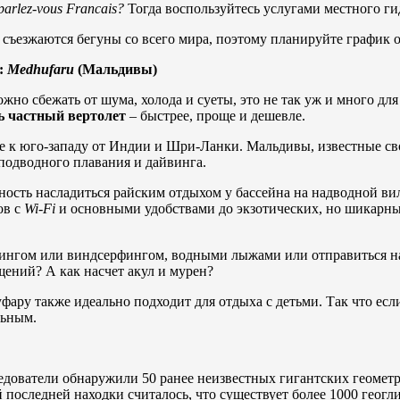
parlez-
vous
Francais?
Тогда воспользуйтесь услугами местного ги
й съезжаются бегуны со всего мира, поэтому планируйте график 
:
Medhufaru
(Мальдивы)
жно сбежать от шума, холода и суеты, это не так уж и много дл
ь частный вертолет
– быстрее, проще и дешевле.
не к юго-западу от Индии и Шри-Ланки. Мальдивы, известные 
подводного плавания и дайвинга.
сть насладиться райским отдыхом у бассейна на надводной вилл
ов с
Wi-
Fi
и основными удобствами до экзотических, но шикарн
фингом или виндсерфингом, водными лыжами или отправиться на
ений? А как насчет акул и мурен?
ару также идеально подходит для отдыха с детьми. Так что есл
льным.
следователи обнаружили 50 ранее неизвестных гигантских геомет
последней находки считалось, что существует более 1000 геогл