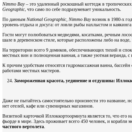
Nimmo
Bay
– это удаленный роскошный коттедж в тропических
Geographic
, что само по себе подразумевает уникальность.
По данным
National
Geographic,
Nimmo
Bay
возник в 1980-х год
уровень отдыха и досуга: от ловли рыбы нахлыстом и каякинг
Гости могут полюбоваться медведями, косатками, речным лосос
шале в деревенском стиле, которые расположены либо на воде,
На территории всего 9 домиков, обеспечивающих тихий и споко
местных вин и полноценная ванная, а также уютная веранда, 
К прочим удобствам относятся гидромассажная ванна, бассейн с
работами местных мастеров.
Замороженная красота, уединение и отдушина: Иллок
Даже не пытайтесь самостоятельно произнести это название, н
нет отелей, кафе или сувенирных магазинов.
Визитной карточкой Иллоккортоормиута является то, что его 
фьорде в мире. Здесь проживает всего 450 человек, и корабли м
частного вертолета
.