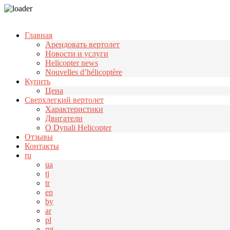
Узнать больше.
Хорошо, спасибо
Главная
Арендовать вертолет
Новости и услуги
Helicopter news
Nouvelles d’hélicoptère
Купить
Цена
Cверхлегкий вертолет
Характеристики
Двигатели
О Dynali Helicopter
Отзывы
Контакты
ru
ua
tj
tr
en
by
ar
pl
mt