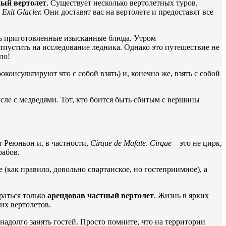
ный вертолет
. Существует несколько вертолетных туров,
в
Exit
Glacier.
Они доставят вас на вертолете и предоставят все
ать приготовленные изысканные блюда. Утром
отпустить на исследование ледника. Однако это путешествие не
ло!
онсультируют что с собой взять) и, конечно же, взять с собой
сле с медведями. Тот, кто боится быть сбитым с вершины
т Реюньон и, в частности,
Cirque
de
Mafate
.
Cirque
– это не цирк,
рабов.
 (как правило, довольно спартанское, но гостеприимное), а
раться только
арендовав частный вертолет
. Жизнь в ярких
их вертолетов.
адолго занять гостей. Просто помните, что на территории