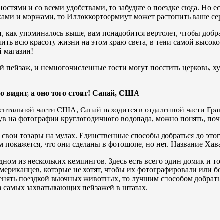
стями и со всеми удобствами, то забудьте о поездке сюда. Но ес
ами и моржами, то Иллоккортоормиут может растопить ваше се
, как упоминалось выше, вам понадобится вертолет, чтобы добра
ить всю красоту жизни на этом краю света, в тени самой высо
й магазин!
 пейзаж, и немногочисленные гости могут посетить церковь, х
о видит, а оно того стоит! Сапай, США
альной части США, Сапай находится в отдаленной части Гранд
ув на фотографии круглогодичного водопада, можно понять, поч
 свои товары на мулах. Единственные способы добраться до этог
 покажется, что они сделаны в фотошопе, но нет. Название Хав
 одном из нескольких кемпингов. Здесь есть всего один домик и 
мериканцев, которые не хотят, чтобы их фотографировали или б
менять поездкой вьючных животных, то лучшим способом добрать
из самых захватывающих пейзажей в штатах.