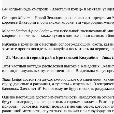
Вы когда-нибудь смотрели «Властелин колец» и мечтали увидет
Станция
Minaret
в Новой Зеландии расположена за пределами 
королеве Виктории и британской короне, эта «природная жемч
Minaret
Station
Alpine
Lodge
– это небольшой эксклюзивный мини
коврики из овчины, а также кухня в домике с изысканными б
Рыбалка в компании с местным сопровождающим, охота, катани
захотите просто посидеть на палубе и посмотреть на первоздан
Частный горный рай в Британской Колумбии –
Talus
Этот частный коттедж расположен высоко в Канадских Скалисты
или индивидуальных путешественников. Владельцы могут орга
Talus
Lodge
состоит из двухэтажного шале с 5 спальнями, кухн
сауну, душевые и раковины, а туалеты – отдельные. Электриче
баллонах. Здесь нет
Wi-
Fi
, поэтому не будет никаких раздража
Однако настоящие достопримечательности находятся на открыт
будут вознаграждены невероятными горными видами. Если ве
природы – основной аспект поездки в летний сезон, который д
равнинной местности, спуститься на лыжах или сноуборде по с