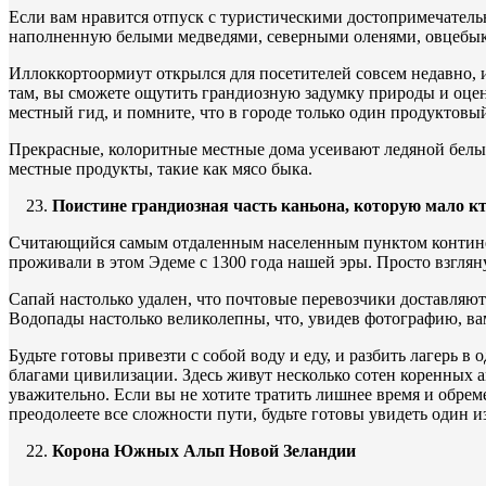
Если вам нравится отпуск с туристическими достопримечательно
наполненную белыми медведями, северными оленями, овцебык
Иллоккортоормиут открылся для посетителей совсем недавно, и
там, вы сможете ощутить грандиозную задумку природы и оцен
местный гид, и помните, что в городе только один продуктовы
Прекрасные, колоритные местные дома усеивают ледяной белый
местные продукты, такие как мясо быка.
Поистине грандиозная часть каньона, которую мало кт
Считающийся самым отдаленным населенным пунктом континент
проживали в этом Эдеме с 1300 года нашей эры. Просто взглян
Сапай настолько удален, что почтовые перевозчики доставляют
Водопады настолько великолепны, что, увидев фотографию, вам
Будьте готовы привезти с собой воду и еду, и разбить лагерь в
благами цивилизации. Здесь живут несколько сотен коренных а
уважительно. Если вы не хотите тратить лишнее время и обре
преодолеете все сложности пути, будьте готовы увидеть один 
Корона Южных Альп Новой Зеландии