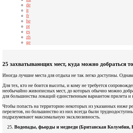
de
it
fr
he
pt
es
zh
ge
25 захватывающих мест, куда можно добраться т
Иногда лучшие места для отдыха не так легко доступны. Однако
Для тех, кто не боится высоты, и кому не требуется сопровож
необычайно живописных мест, до которых обычно можно добрать
для большинства локаций единственным вариантом прилета и 
Чтобы попасть на территорию некоторых из указанных ниже рег
перелетов, но большинство из них всегда были труднодоступны
подразумевают максимальную эксклюзивность.
Водопады, фьорды и медведи (Британская Колумбия, 