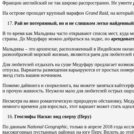
Франции английский не так широко распространен. Не умеете
На острове проходит крупный марафон
Grand
Raid
, на которы
Рай не потерянный, но и не слишком легко найденный
В то время как Мальдивы часто открывают список мест, куда мо
страны. До Медуфару можно добраться на лодке, но
арендоват
Мальдивы – это архипелаг, расположенный в Индийском океа
разнообразной морской жизнью, являются раем для любителей 
Для любителей отдыхать на суше Медуфару предлагает возможно
отпуска. Варианты размещения варьируются от простых номер
звезд стать вашим ночником.
Помимо дайвинга и сноркелинга, вы можете заняться кайтсер
и прочую живность. Неужели мало для любителей острых ощущ
Несмотря на явно романтическую природную обстановку, Медуф
немного времени для взрослых, этот вариант может стать идеа
Геоглифы Наски: вид сверху (Перу)
По данным
National
Geographic
, только в апреле 2018 года ис
высокогорных пустынных районах на юге Перу. Вплоть до этой 