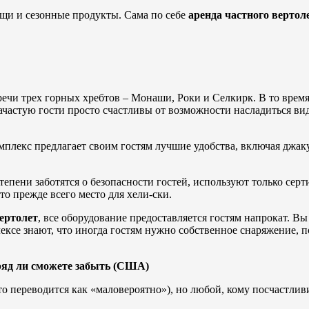
ощи и сезонные продукты. Сама по себе
аренда частного вертол
ечи трех горных хребтов – Монаши, Роки и Селкирк. В то время
зачастую гости просто счастливы от возможности насладиться в
плекс предлагает своим гостям лучшие удобства, включая джаку
тепени заботятся о безопасности гостей, используют только сер
о прежде всего место для хели-ски.
ертолет
, все оборудование предоставляется гостям напрокат. Вы
плексе знают, что иногда гостям нужно собственное снаряжение,
ряд ли сможете забыть (США)
то переводится как «маловероятно»), но любой, кому посчастливи