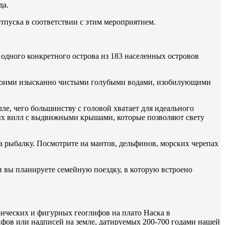
да.
отпуска в соответствии с этим мероприятием.
я одного конкретного острова из 183 населенных островов
своими изысканно чистыми голубыми водами, изобилующими
е, чего большинству с головой хватает для идеального
ых вилл с выдвижными крышами, которые позволяют свету
 рыбалку. Посмотрите на мантов, дельфинов, морских черепах
и вы планируете семейную поездку, в которую встроено
рических и фигурных геоглифов на плато Наска в
ифов или надписей на земле, датируемых 200-700 годами нашей