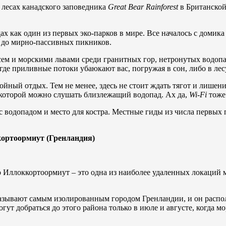
 лесах канадского заповедника
Great
Bear
Rainforest
в Британской
ах как один из первых эко-парков в мире. Все началось с домика
а до мирно-пассивных пикников.
ем и морскими львами среди гранитных гор, нетронутых водопад
 где приливные потоки убаюкают вас, погружая в сон, либо в ле
йный отдых. Тем не менее, здесь не стоит ждать тягот и лишени
с которой можно слушать близлежащий водопад. Ах да,
Wi-
Fi
тоже 
 водопадом и место для костра. Местные гиды из числа первых п
кортоормиут (Гренландия)
о Иллоккортоормиут – это одна из наиболее удаленных локаций 
называют самым изолированным городом Гренландии, и он распо
огут добраться до этого района только в июле и августе, когда 