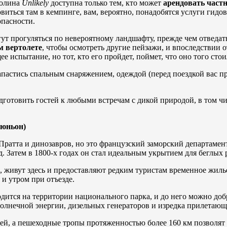
долина
Unlikely
доступна только тем, кто может
арендовать част
овиться там в кемпинге, вам, вероятно, понадобятся услуги гидо
опасности.
огут прогуляться по невероятному ландшафту, прежде чем отвед
м вертолете
, чтобы осмотреть другие пейзажи, и впоследствии 
 испытание, но тот, кто его пройдет, поймет, что оно того стои
пастись спальным снаряжением, одеждой (перед поездкой вас прок
одготовить гостей к любыми встречам с дикой природой, в том чи
еюньон)
Пратта и динозавров, но это французский заморский департамен
. Затем в 1800-х годах он стал идеальным укрытием для беглых 
, живут здесь и предоставляют редким туристам временное жилье
и утром при отъезде.
дится на территории национального парка, и до него можно доб
солнечной энергии, дизельных генераторов и изредка прилетающ
й, а пешеходные тропы протяженностью более 160 км позволят н