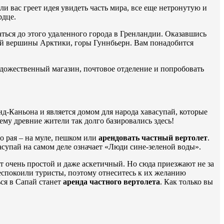
ли вас греет идея увидеть часть мира, все еще нетронутую и
рдце.
ться до этого удаленного города в Гренландии. Оказавшись
кой вершины Арктики, горы Гуннбьерн. Вам понадобится
удожественный магазин, почтовое отделение и попробовать
-Каньона и является домом для народа хавасупай, которые
ему древние жители так долго базировались здесь!
о рая – на муле, пешком или
арендовать частный вертолет
.
асупай на самом деле означает «Люди сине-зеленой воды».
тот очень простой и даже аскетичный. Но сюда приезжают не за
еспокоили туристы, поэтому отнеситесь к их желанию
ся в Сапай станет
аренда частного вертолета
. Как только вы