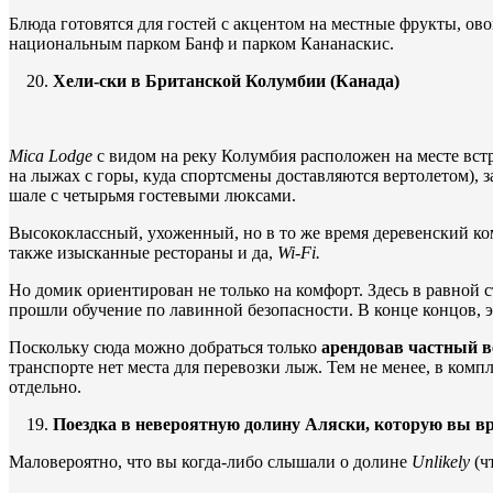
Блюда готовятся для гостей с акцентом на местные фрукты, ов
национальным парком Банф и парком Кананаскис.
Хели-ски в Британской Колумбии (Канада)
Mica
Lodge
с видом на реку Колумбия расположен на месте встр
на лыжах с горы, куда спортсмены доставляются вертолетом), 
шале с четырьмя гостевыми люксами.
Высококлассный, ухоженный, но в то же время деревенский ком
также изысканные рестораны и да,
Wi-
Fi.
Но домик ориентирован не только на комфорт. Здесь в равной с
прошли обучение по лавинной безопасности. В конце концов, эт
Поскольку сюда можно добраться только
арендовав частный в
транспорте нет места для перевозки лыж. Тем не менее, в ком
отдельно.
Поездка в невероятную долину Аляски, которую вы в
Маловероятно, что вы когда-либо слышали о долине
Unlikely
(ч