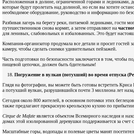
Расположенная в долине, ограниченной горами и ледниками, 
которые будут пролетать над долиной, но если вы хотите остан
необходимое оборудование, руководство и информацию по без
Разбивая лагерь на берегу реки, питаемой ледниками, гости м
путешественников снова кормят, а затем отправляют на
частно
для ленивых, слабовольных и избалованных. Это будет настоящее
Компания-организатор продумала все детали и просит гостей за
камеру, чтобы сделать снимки удивительных пейзажей.
Часть подготовки по безопасности заключается в том, чтобы п
пищевой цепочки, должен быть бдительным!
Погружение в вулкан (потухший) во время отпуска (Р
Глядя на фотографии, вы можете быть готовы встретить Криса 
а потухший вулкан, разрушившийся почти 3 миллиона лет назад
Сегодня около 800 жителей, в основном потомки этих беглецов
также предлагают прекрасную креольскую кухню по прибытии 
Cirque
de
Mafate
является объектом Всемирного наследия и нахо
домах этой изолированной деревушки поддерживается за счет 
Масштабные горы, водопады и полевые цветы манят посетителе