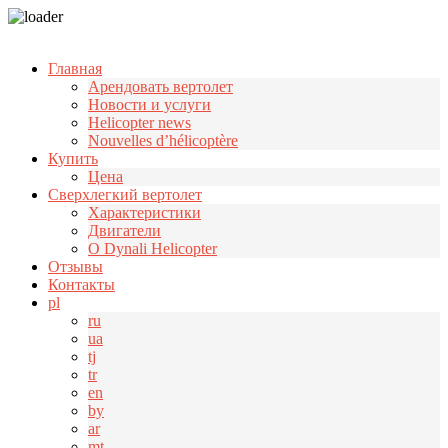
Узнать больше.
Хорошо, спасибо
Главная
Арендовать вертолет
Новости и услуги
Helicopter news
Nouvelles d’hélicoptère
Купить
Цена
Cверхлегкий вертолет
Характеристики
Двигатели
О Dynali Helicopter
Отзывы
Контакты
pl
ru
ua
tj
tr
en
by
ar
mt