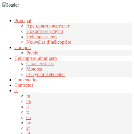
Узнать больше.
Хорошо, спасибо
Principal
Арендовать вертолет
Новости и услуги
Helicopter news
Nouvelles d’hélicoptère
Comprar
Precio
Helicóptero ultraligero
Características
Motores
О Dynali Helicopter
Comentarios
Contactos
es
ru
ua
tj
tr
en
by
ar
pl