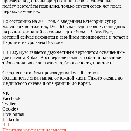
прослежена до Леонардо да Винчи, первые способные к
полёту вертолёты появились только спустя сорок лет после
первых самолётов.
По состоянию на 2011 год, с введением категории супер
маленьких вертолётов, Dynali была среди первых, вошедших
на рынок компаний со своим вертолётом Н3 EasyFlyer,
который сейчас находится в серийном производстве и летает в
Европе и на Дальнем Востоке.
Н3 EasyFlyer является двухместным вертолётом оснащённым
двигателем Rotax. Этот вертолёт был разработан на основе
трёх основных слов: качество, безопасность, простота.
Сегодня вертолёты производства Dynali летают в
большинстве стран мира, от южной части Тихого океана до
Индийского океана и от Франции до Кореи.
VK
Facebook
Twitter
Google+
LiveJournal
LinkedIn
Политика конфиденциальности