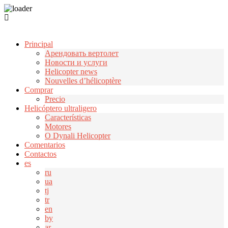
Узнать больше.
Хорошо, спасибо
Principal
Арендовать вертолет
Новости и услуги
Helicopter news
Nouvelles d’hélicoptère
Comprar
Precio
Helicóptero ultraligero
Características
Motores
О Dynali Helicopter
Comentarios
Contactos
es
ru
ua
tj
tr
en
by
ar