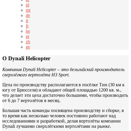
pl
mt
de
it
fr
he
pt
zh
ge
О Dynali Helicopter
Компания Dynali Helicopter – это бельгийский производитель
сверхлёгкого вертолёта H3 Sport.
Цеха по производству располагаются в посёлке Тин (30 км к
югу от Брюсселя) и обладают общей площадью 1200 кв. м.,
что делает эти цеха достаточно большими, чтобы производить
от 6 до 7 вертолётов в месяц.
Большая часть команды посвящена производству и сборке, в
то время как несколько человек постоянно работают над
исследованиями и разработкой, делая вертолёты компании
Dynali лучшими сверхлёгкими вертолётами на рынке.