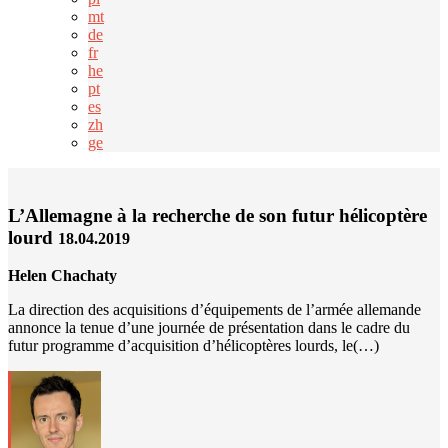
mt
de
fr
he
pt
es
zh
ge
L’Allemagne à la recherche de son futur hélicoptère
lourd
18.04.2019
Helen Chachaty
La direction des acquisitions d’équipements de l’armée allemande
annonce la tenue d’une journée de présentation dans le cadre du
futur programme d’acquisition d’hélicoptères lourds, le(…)