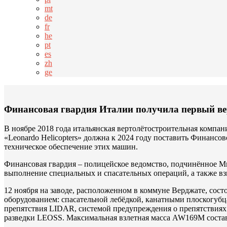
mt
de
fr
he
pt
es
zh
ge
Финансовая гвардия Италии получила первый 
В ноябре 2018 года итальянская вертолётостроительная компан
«Leonardo Helicopters» должна к 2024 году поставить Финансо
техническое обеспечение этих машин.
Финансовая гвардия – полицейское ведомство, подчинённое Ми
выполнение специальных и спасательных операций, а также в
12 ноября на заводе, расположенном в коммуне Верджате, со
оборудованием: спасательной лебёдкой, канатными плоскогуб
препятствия LIDAR, системой предупреждения о препятствиях 
разведки LEOSS. Максимальная взлетная масса AW169M состав