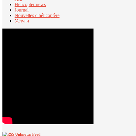
Helicopter news
Journal
Nouvelles d'hélicoptère
Услуги
Unknown Feed