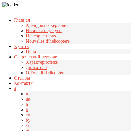
Узнать больше.
Хорошо, спасибо
Главная
Арендовать вертолет
Новости и услуги
Helicopter news
Nouvelles d’hélicoptère
Купить
Цена
Cверхлегкий вертолет
Характеристики
Двигатели
О Dynali Helicopter
Отзывы
Контакты
it
ru
ua
tj
tr
en
by
ar
pl