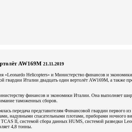
вертолёт AW169M
21.11.2019
ия «Leonardo Helicopters» и Министерство финансов и экономик
вой гвардии Италии двадцать один вертолёт AW169M, а также пр
нистерству финансов и экономики Италии. Она выполняет широк
зимание таможенных сборов.
стоялась передача представителям Финансовой гвардии первого
цами, надувными спасательными плотами, приборами ночного ви
TCAS II, системой сбора данных HUMS, системой разведки Leon
ляет 4,8 тонны.