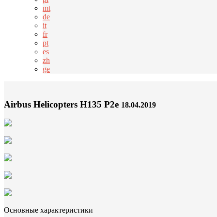
mt
de
it
fr
pt
es
zh
ge
Airbus Helicopters H135 P2e
18.04.2019
Основные характеристики