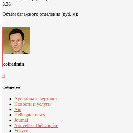
3,38
Объём багажного отделения (куб. м):
–
cofradmin
0
Categories
Арендовать вертолет
Новости и услуги
Aid
Helicopter news
Journal
Nouvelles d'hélicoptère
Услуги