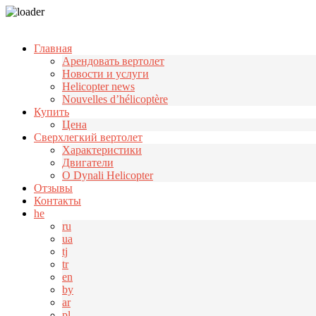
Узнать больше.
Хорошо, спасибо
Главная
Арендовать вертолет
Новости и услуги
Helicopter news
Nouvelles d’hélicoptère
Купить
Цена
Cверхлегкий вертолет
Характеристики
Двигатели
О Dynali Helicopter
Отзывы
Контакты
he
ru
ua
tj
tr
en
by
ar
pl