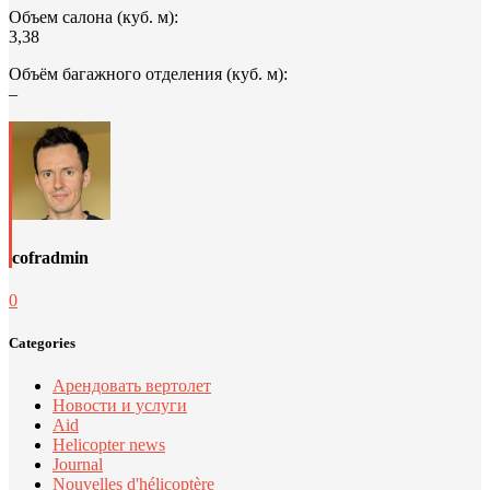
Объем салона (куб. м):
3,38
Объём багажного отделения (куб. м):
–
cofradmin
0
Categories
Арендовать вертолет
Новости и услуги
Aid
Helicopter news
Journal
Nouvelles d'hélicoptère