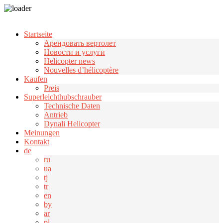
Узнать больше.
Хорошо, спасибо
Startseite
Арендовать вертолет
Новости и услуги
Helicopter news
Nouvelles d’hélicoptère
Kaufen
Preis
Superleichthubschrauber
Technische Daten
Antrieb
Dynali Helicopter
Meinungen
Kontakt
de
ru
ua
tj
tr
en
by
ar
pl