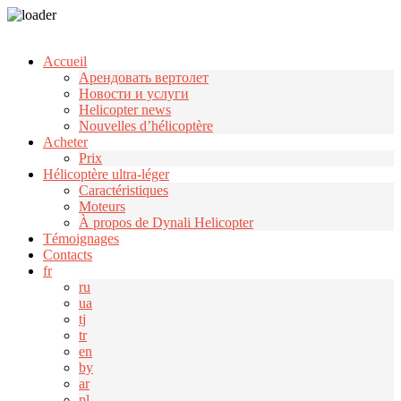
Узнать больше.
Хорошо, спасибо
Accueil
Арендовать вертолет
Новости и услуги
Helicopter news
Nouvelles d’hélicoptère
Acheter
Prix
Hélicoptère ultra-léger
Caractéristiques
Moteurs
À propos de Dynali Helicopter
Témoignages
Contacts
fr
ru
ua
tj
tr
en
by
ar
pl