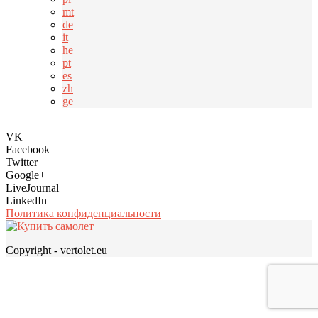
mt
de
it
he
pt
es
zh
ge
VK
Facebook
Twitter
Google+
LiveJournal
LinkedIn
Политика конфиденциальности
Copyright - vertolet.eu