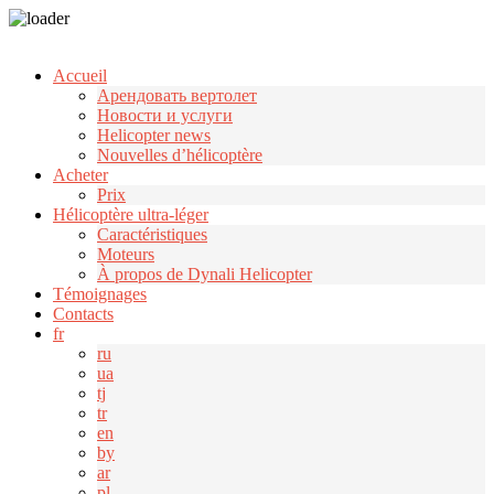
Узнать больше.
Хорошо, спасибо
Accueil
Арендовать вертолет
Новости и услуги
Helicopter news
Nouvelles d’hélicoptère
Acheter
Prix
Hélicoptère ultra-léger
Caractéristiques
Moteurs
À propos de Dynali Helicopter
Témoignages
Contacts
fr
ru
ua
tj
tr
en
by
ar
pl