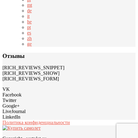
mt
de
it
he
pt
es
zh
ge
Отзывы
[RICH_REVIEWS_SNIPPET]
[RICH_REVIEWS_SHOW]
[RICH_REVIEWS_FORM]
VK
Facebook
Twitter
Google+
LiveJournal
LinkedIn
Политика конфиденциальности