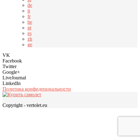
de
it
fr
he
pt
es
zh
ge
VK
Facebook
Twitter
Google+
LiveJournal
LinkedIn
Политика конфиденциальности
Copyright - vertolet.eu