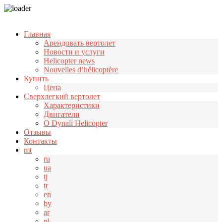
Узнать больше.
Хорошо, спасибо
Главная
Арендовать вертолет
Новости и услуги
Helicopter news
Nouvelles d’hélicoptère
Купить
Цена
Cверхлегкий вертолет
Характеристики
Двигатели
О Dynali Helicopter
Отзывы
Контакты
mt
ru
ua
tj
tr
en
by
ar
pl