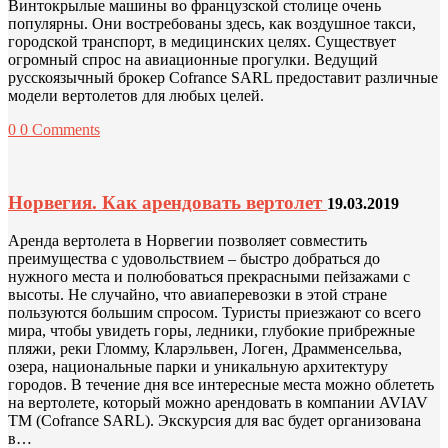
Винтокрылые машины во французской столице очень
популярны. Они востребованы здесь, как воздушное такси,
городской транспорт, в медицинских целях. Существует
огромный спрос на авиационные прогулки. Ведущий
русскоязычный брокер Cofrance SARL предоставит различные
модели вертолетов для любых целей.
0
0 Comments
Норвегия. Как арендовать вертолет
19.03.2019
Аренда вертолета в Норвегии позволяет совместить
преимущества с удовольствием – быстро добраться до
нужного места и полюбоваться прекрасными пейзажами с
высоты. Не случайно, что авиаперевозки в этой стране
пользуются большим спросом. Туристы приезжают со всего
мира, чтобы увидеть горы, ледники, глубокие прибрежные
пляжи, реки Гломму, Кларэльвен, Логен, Драмменсельва,
озера, национальные парки и уникальную архитектуру
городов. В течение дня все интересные места можно облететь
на вертолете, который можно арендовать в компании AVIAV
TM (Cofrance SARL). Экскурсия для вас будет организована
в…