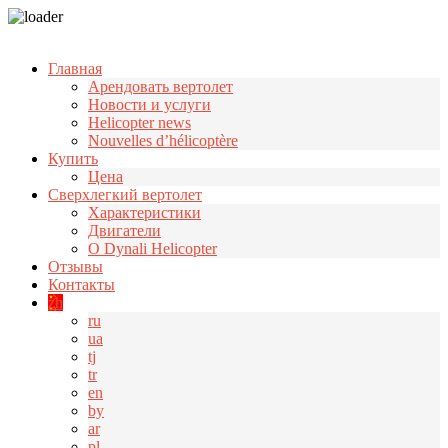
Узнать больше.
Хорошо, спасибо
Главная
Арендовать вертолет
Новости и услуги
Helicopter news
Nouvelles d’hélicoptère
Купить
Цена
Cверхлегкий вертолет
Характеристики
Двигатели
О Dynali Helicopter
Отзывы
Контакты
zh
ru
ua
tj
tr
en
by
ar
pl