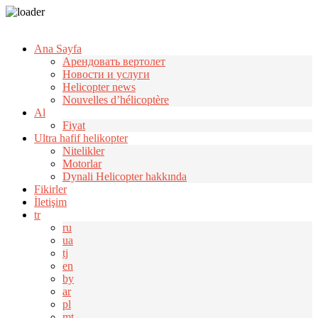
Узнать больше.
Хорошо, спасибо
Ana Sayfa
Арендовать вертолет
Новости и услуги
Helicopter news
Nouvelles d’hélicoptère
Al
Fiyat
Ultra hafif helikopter
Nitelikler
Motorlar
Dynali Helicopter hakkında
Fikirler
İletişim
tr
ru
ua
tj
en
by
ar
pl
mt