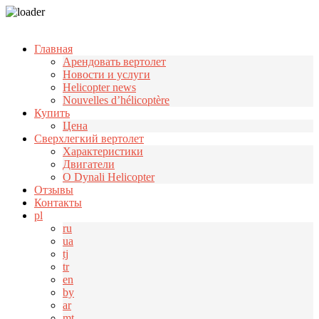
Узнать больше.
Хорошо, спасибо
Главная
Арендовать вертолет
Новости и услуги
Helicopter news
Nouvelles d’hélicoptère
Купить
Цена
Cверхлегкий вертолет
Характеристики
Двигатели
О Dynali Helicopter
Отзывы
Контакты
pl
ru
ua
tj
tr
en
by
ar
mt