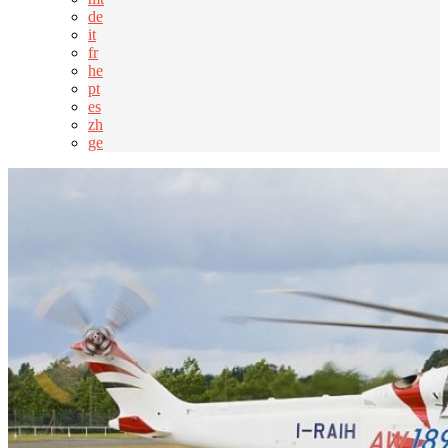
de
it
fr
he
pt
es
zh
ge