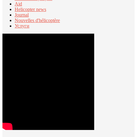
Aid
Helicopter news
Journal
Nouvelles d'hélicoptère
Услуги