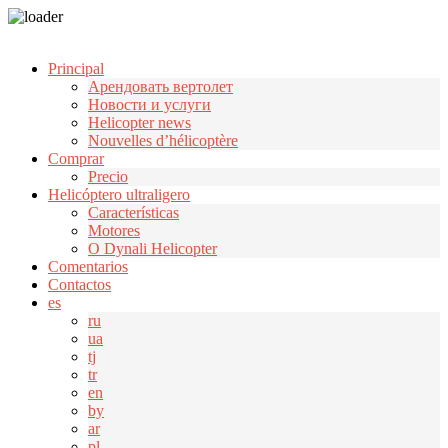
Узнать больше.
Хорошо, спасибо
Principal
Арендовать вертолет
Новости и услуги
Helicopter news
Nouvelles d’hélicoptère
Comprar
Precio
Helicóptero ultraligero
Características
Motores
О Dynali Helicopter
Comentarios
Contactos
es
ru
ua
tj
tr
en
by
ar
pl