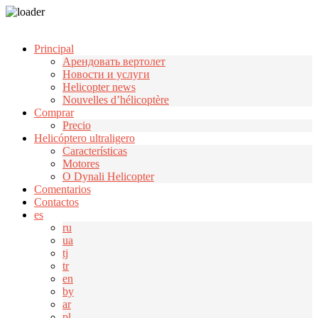
Узнать больше.
Хорошо, спасибо
Principal
Арендовать вертолет
Новости и услуги
Helicopter news
Nouvelles d’hélicoptère
Comprar
Precio
Helicóptero ultraligero
Características
Motores
О Dynali Helicopter
Comentarios
Contactos
es
ru
ua
tj
tr
en
by
ar
pl