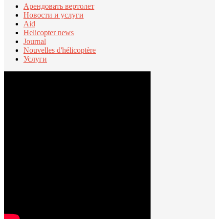
Арендовать вертолет
Новости и услуги
Aid
Helicopter news
Journal
Nouvelles d'hélicoptère
Услуги