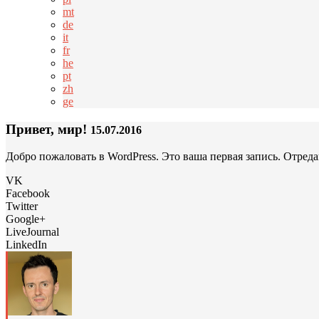
mt
de
it
fr
he
pt
zh
ge
Привет, мир!
15.07.2016
Добро пожаловать в WordPress. Это ваша первая запись. Отреда
VK
Facebook
Twitter
Google+
LiveJournal
LinkedIn