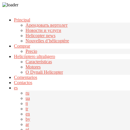
Узнать больше.
Хорошо, спасибо
Principal
Арендовать вертолет
Новости и услуги
Helicopter news
Nouvelles d’hélicoptère
Comprar
Precio
Helicóptero ultraligero
Características
Motores
О Dynali Helicopter
Comentarios
Contactos
es
ru
ua
tj
tr
en
by
ar
pl