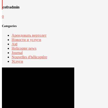
cofradmin
0
Categories
Арендовать вертолет
Новости и услуги
Aid
Helicopter news
Journal
Nouvelles d'hélicoptère
Услуги