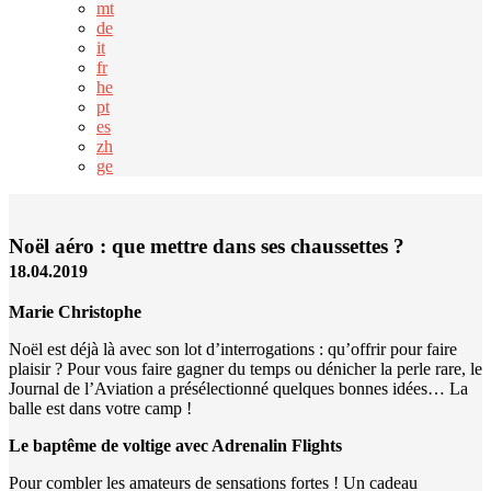
mt
de
it
fr
he
pt
es
zh
ge
Noël aéro : que mettre dans ses chaussettes ?
18.04.2019
Marie Christophe
Noël est déjà là avec son lot d’interrogations : qu’offrir pour faire
plaisir ? Pour vous faire gagner du temps ou dénicher la perle rare, le
Journal de l’Aviation a présélectionné quelques bonnes idées… La
balle est dans votre camp !
Le baptême de voltige avec Adrenalin Flights
Pour combler les amateurs de sensations fortes ! Un cadeau