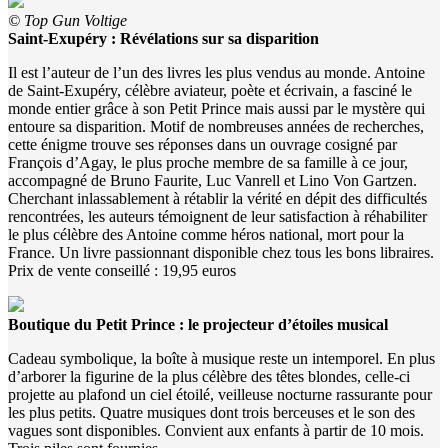
© Top Gun Voltige
Saint-Exupéry : Révélations sur sa disparition
Il est l’auteur de l’un des livres les plus vendus au monde. Antoine
de Saint-Exupéry, célèbre aviateur, poète et écrivain, a fasciné le
monde entier grâce à son Petit Prince mais aussi par le mystère qui
entoure sa disparition. Motif de nombreuses années de recherches,
cette énigme trouve ses réponses dans un ouvrage cosigné par
François d’Agay, le plus proche membre de sa famille à ce jour,
accompagné de Bruno Faurite, Luc Vanrell et Lino Von Gartzen.
Cherchant inlassablement à rétablir la vérité en dépit des difficultés
rencontrées, les auteurs témoignent de leur satisfaction à réhabiliter
le plus célèbre des Antoine comme héros national, mort pour la
France. Un livre passionnant disponible chez tous les bons libraires.
Prix de vente conseillé : 19,95 euros
Boutique du Petit Prince : le projecteur d’étoiles musical
Cadeau symbolique, la boîte à musique reste un intemporel. En plus
d’arborer la figurine de la plus célèbre des têtes blondes, celle-ci
projette au plafond un ciel étoilé, veilleuse nocturne rassurante pour
les plus petits. Quatre musiques dont trois berceuses et le son des
vagues sont disponibles. Convient aux enfants à partir de 10 mois.