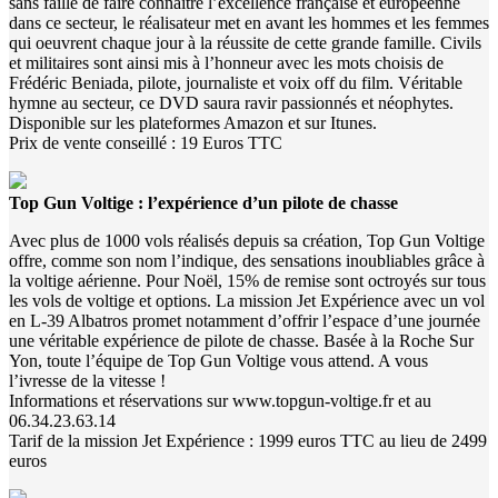
sans faille de faire connaître l’excellence française et européenne
dans ce secteur, le réalisateur met en avant les hommes et les femmes
qui oeuvrent chaque jour à la réussite de cette grande famille. Civils
et militaires sont ainsi mis à l’honneur avec les mots choisis de
Frédéric Beniada, pilote, journaliste et voix off du film. Véritable
hymne au secteur, ce DVD saura ravir passionnés et néophytes.
Disponible sur les plateformes Amazon et sur Itunes.
Prix de vente conseillé : 19 Euros TTC
Top Gun Voltige : l’expérience d’un pilote de chasse
Avec plus de 1000 vols réalisés depuis sa création, Top Gun Voltige
offre, comme son nom l’indique, des sensations inoubliables grâce à
la voltige aérienne. Pour Noël, 15% de remise sont octroyés sur tous
les vols de voltige et options. La mission Jet Expérience avec un vol
en L-39 Albatros promet notamment d’offrir l’espace d’une journée
une véritable expérience de pilote de chasse. Basée à la Roche Sur
Yon, toute l’équipe de Top Gun Voltige vous attend. A vous
l’ivresse de la vitesse !
Informations et réservations sur www.topgun-voltige.fr et au
06.34.23.63.14
Tarif de la mission Jet Expérience : 1999 euros TTC au lieu de 2499
euros