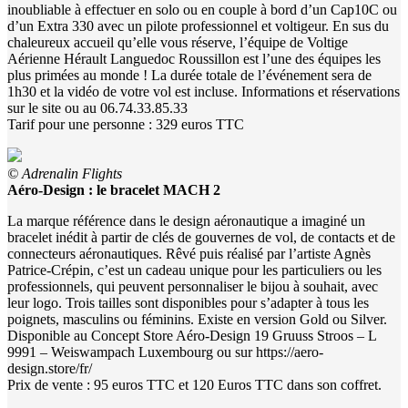
inoubliable à effectuer en solo ou en couple à bord d’un Cap10C ou
d’un Extra 330 avec un pilote professionnel et voltigeur. En sus du
chaleureux accueil qu’elle vous réserve, l’équipe de Voltige
Aérienne Hérault Languedoc Roussillon est l’une des équipes les
plus primées au monde ! La durée totale de l’événement sera de
1h30 et la vidéo de votre vol est incluse. Informations et réservations
sur le site ou au 06.74.33.85.33
Tarif pour une personne : 329 euros TTC
© Adrenalin Flights
Aéro-Design : le bracelet MACH 2
La marque référence dans le design aéronautique a imaginé un
bracelet inédit à partir de clés de gouvernes de vol, de contacts et de
connecteurs aéronautiques. Rêvé puis réalisé par l’artiste Agnès
Patrice-Crépin, c’est un cadeau unique pour les particuliers ou les
professionnels, qui peuvent personnaliser le bijou à souhait, avec
leur logo. Trois tailles sont disponibles pour s’adapter à tous les
poignets, masculins ou féminins. Existe en version Gold ou Silver.
Disponible au Concept Store Aéro-Design 19 Gruuss Stroos – L
9991 – Weiswampach Luxembourg ou sur https://aero-
design.store/fr/
Prix de vente : 95 euros TTC et 120 Euros TTC dans son coffret.