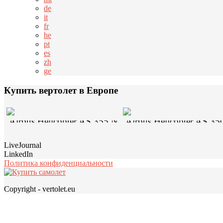
de
it
fr
he
pt
es
zh
ge
Купить вертолет в Европе
Airbus Helicopter AS 355 N
Airbus Helicopter AS 35
LiveJournal
LinkedIn
Политика конфиденциальности
Copyright - vertolet.eu