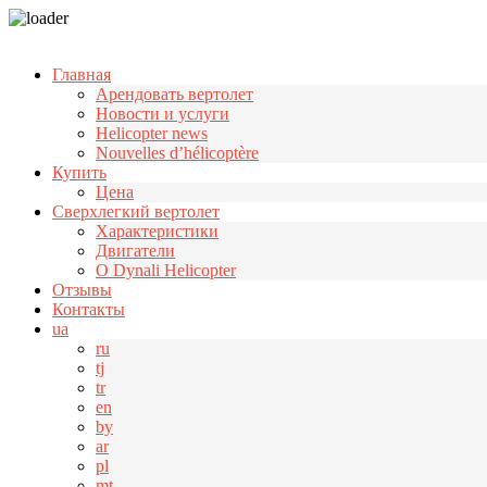
Узнать больше.
Хорошо, спасибо
Главная
Арендовать вертолет
Новости и услуги
Helicopter news
Nouvelles d’hélicoptère
Купить
Цена
Cверхлегкий вертолет
Характеристики
Двигатели
О Dynali Helicopter
Отзывы
Контакты
ua
ru
tj
tr
en
by
ar
pl
mt