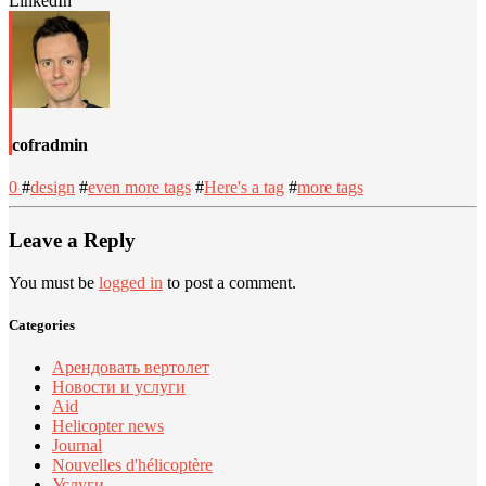
LinkedIn
cofradmin
0
#
design
#
even more tags
#
Here's a tag
#
more tags
Leave a Reply
You must be
logged in
to post a comment.
Categories
Арендовать вертолет
Новости и услуги
Aid
Helicopter news
Journal
Nouvelles d'hélicoptère
Услуги