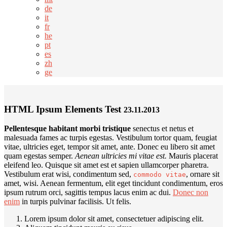
de
it
fr
he
pt
es
zh
ge
HTML Ipsum Elements Test
23.11.2013
Pellentesque habitant morbi tristique
senectus et netus et
malesuada fames ac turpis egestas. Vestibulum tortor quam, feugiat
vitae, ultricies eget, tempor sit amet, ante. Donec eu libero sit amet
quam egestas semper.
Aenean ultricies mi vitae est.
Mauris placerat
eleifend leo. Quisque sit amet est et sapien ullamcorper pharetra.
Vestibulum erat wisi, condimentum sed,
, ornare sit
commodo vitae
amet, wisi. Aenean fermentum, elit eget tincidunt condimentum, eros
ipsum rutrum orci, sagittis tempus lacus enim ac dui.
Donec non
enim
in turpis pulvinar facilisis. Ut felis.
Lorem ipsum dolor sit amet, consectetuer adipiscing elit.