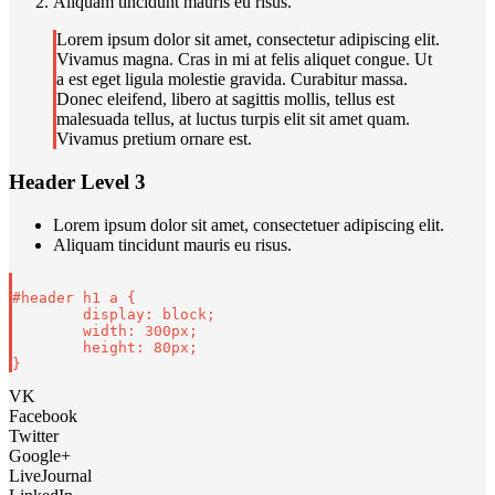
Aliquam tincidunt mauris eu risus.
Lorem ipsum dolor sit amet, consectetur adipiscing elit.
Vivamus magna. Cras in mi at felis aliquet congue. Ut
a est eget ligula molestie gravida. Curabitur massa.
Donec eleifend, libero at sagittis mollis, tellus est
malesuada tellus, at luctus turpis elit sit amet quam.
Vivamus pretium ornare est.
Header Level 3
Lorem ipsum dolor sit amet, consectetuer adipiscing elit.
Aliquam tincidunt mauris eu risus.
#header h1 a { 

	display: block; 

	width: 300px; 

	height: 80px; 

VK
Facebook
Twitter
Google+
LiveJournal