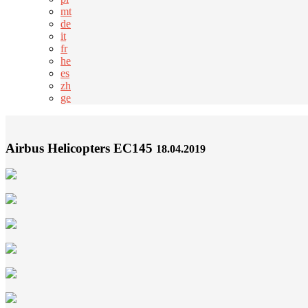
mt
de
it
fr
he
es
zh
ge
Airbus Helicopters EC145
18.04.2019