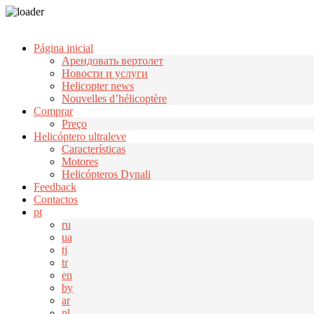
Узнать больше.
Хорошо, спасибо
Página inicial
Арендовать вертолет
Новости и услуги
Helicopter news
Nouvelles d’hélicoptère
Comprar
Preço
Helicóptero ultraleve
Características
Motores
Helicópteros Dynali
Feedback
Contactos
pt
ru
ua
tj
tr
en
by
ar
pl