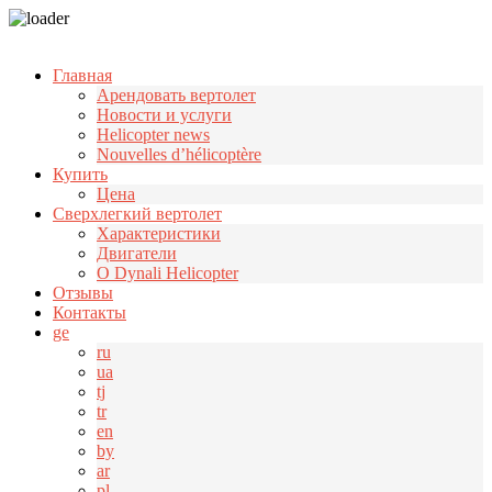
Узнать больше.
Хорошо, спасибо
Главная
Арендовать вертолет
Новости и услуги
Helicopter news
Nouvelles d’hélicoptère
Купить
Цена
Cверхлегкий вертолет
Характеристики
Двигатели
О Dynali Helicopter
Отзывы
Контакты
ge
ru
ua
tj
tr
en
by
ar
pl