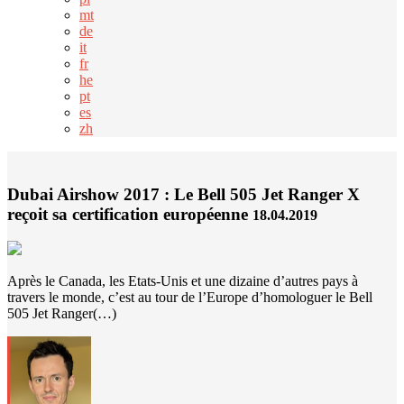
mt
de
it
fr
he
pt
es
zh
Dubai Airshow 2017 : Le Bell 505 Jet Ranger X
reçoit sa certification européenne
18.04.2019
Après le Canada, les Etats-Unis et une dizaine d’autres pays à
travers le monde, c’est au tour de l’Europe d’homologuer le Bell
505 Jet Ranger(…)