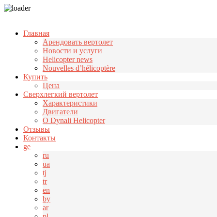
Узнать больше.
Хорошо, спасибо
Главная
Арендовать вертолет
Новости и услуги
Helicopter news
Nouvelles d’hélicoptère
Купить
Цена
Cверхлегкий вертолет
Характеристики
Двигатели
О Dynali Helicopter
Отзывы
Контакты
ge
ru
ua
tj
tr
en
by
ar
pl