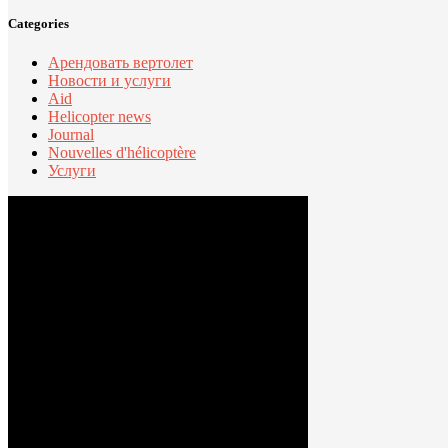
Categories
Арендовать вертолет
Новости и услуги
Aid
Helicopter news
Journal
Nouvelles d'hélicoptère
Услуги